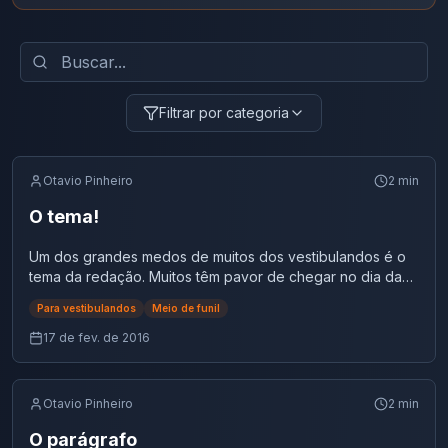
Filtrar por categoria
Otavio Pinheiro
2
min
O tema!
Um dos grandes medos de muitos dos vestibulandos é o
tema da redação. Muitos têm pavor de chegar no dia da
prova e ver que o tema proposto é um que não sabe o
Para vestibulandos
Meio de funil
que falar, ou muitas vezes, nem sabe sobre o que se trata.
A pergunta que fica, então, é: como você pode se
17 de fev. de 2016
preparar para que isso não ocorra? Veja dicas sobre O
tema! Lembre-se de que o ENEM e os principais
vestibulares sempre darão sugestões de assuntos que
Otavio Pinheiro
2
min
estão em pauta na sociedade nos últimos meses. Por isso,
é importante ficar muito atento a tudo que está ocorrendo
O parágrafo