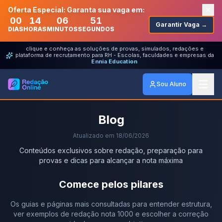
Oferta Especial: Garanta sua vaga em:
00
14
06
51
Garantir Vaga →
DIAS
HORAS
MINUTOS
SEGUNDOS
clique e conheça as soluções de provas, simulados, redações e
plataforma de recrutamento para RH - Escolas, faculdades e empresas da
Ennia Education
Sou Aluno
Blog
Atualizado em
18/06/2026
Conteúdos exclusivos sobre redação, preparação para
provas e dicas para alcançar a nota máxima
Comece pelos pilares
Os guias e páginas mais consultadas para entender estrutura,
ver exemplos de redação nota 1000 e escolher a correção