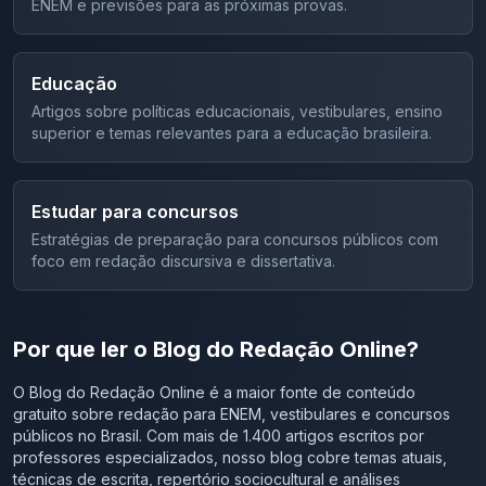
ENEM e previsões para as próximas provas.
crime de injúria racial. Além disso, recentemente
redação e nos envie para correção com o Redação
ocorreram atentados em Paris, na França; outra dica é
Online!
estudar para entender o que motivou tais atentados, pois
isso também pode cair na prova. Fonte: Mundo Vestibular
Educação
O que achou de nossas apostas Possíveis temas da
Artigos sobre políticas educacionais, vestibulares, ensino
redação da Fuvest 2016?
superior e temas relevantes para a educação brasileira.
Estudar para concursos
Estratégias de preparação para concursos públicos com
foco em redação discursiva e dissertativa.
Por que ler o Blog do Redação Online?
O Blog do Redação Online é a maior fonte de conteúdo
gratuito sobre redação para ENEM, vestibulares e concursos
públicos no Brasil. Com mais de 1.400 artigos escritos por
professores especializados, nosso blog cobre temas atuais,
técnicas de escrita, repertório sociocultural e análises