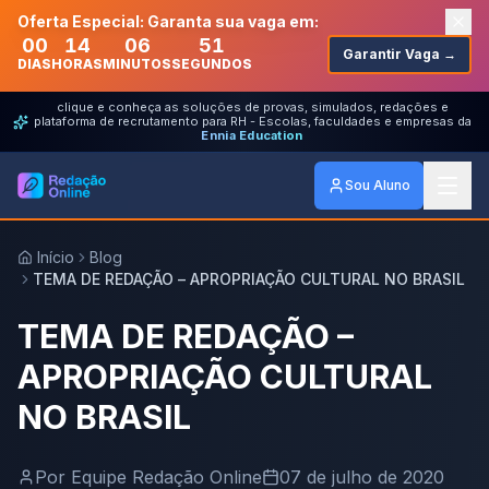
Oferta Especial: Garanta sua vaga em:
00
14
06
51
Garantir Vaga →
DIAS
HORAS
MINUTOS
SEGUNDOS
clique e conheça as soluções de provas, simulados, redações e
plataforma de recrutamento para RH - Escolas, faculdades e empresas da
Ennia Education
Sou Aluno
Início
Blog
TEMA DE REDAÇÃO – APROPRIAÇÃO CULTURAL NO BRASIL
TEMA DE REDAÇÃO –
APROPRIAÇÃO CULTURAL
NO BRASIL
Por
Equipe Redação Online
07 de julho de 2020