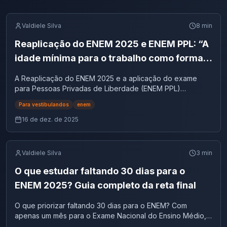
Valdiele Silva
8
min
Reaplicação do ENEM 2025 e ENEM PPL: “A
idade mínima para o trabalho como forma
de proteção à infância” é o tema da
A Reaplicação do ENEM 2025 e a aplicação do exame
redação
para Pessoas Privadas de Liberdade (ENEM PPL)
trouxeram como tema da redação “A idade mínima para o
Para vestibulandos
enem
trabalho como forma de proteção à infância”. Com isso, o
Instituto Nacional de Estudos e Pesquisas Educacionais
16 de dez. de 2025
Anísio Teixeira (Inep) confirma, mais uma vez, o perfil
social, crítico e reflexivo que orienta a prova de redação
do exame. Ao longo de 2025, o ENEM apresentou três
Valdiele Silva
3
min
temas distintos, porém conectados por um mesmo eixo: a
análise de problemas estruturais da sociedade brasileira.
O que estudar faltando 30 dias para o
Enquanto a aplicação regular abordou as perspectivas
ENEM 2025? Guia completo da reta final
acerca do envelhecimento na sociedade brasileira e a
aplicação especial na Grande Belém discutiu a valorização
O que priorizar faltando 30 dias para o ENEM? Com
dos trabalhadores rurais no Brasil, oEnem PLL 2025 voltou
apenas um mês para o Exame Nacional do Ensino Médio, a
o olhar para a infância, os direitos sociais e os limites do
estratégia ideal não é aprender tudo de última hora, mas