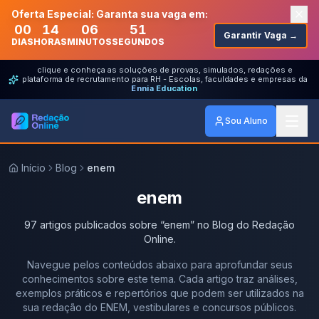
Oferta Especial: Garanta sua vaga em:
00
14
06
51
Garantir Vaga →
DIAS
HORAS
MINUTOS
SEGUNDOS
clique e conheça as soluções de provas, simulados, redações e
plataforma de recrutamento para RH - Escolas, faculdades e empresas da
Ennia Education
Sou Aluno
Início
Blog
enem
enem
97
artigos
publicados
sobre
“
enem
” no Blog do Redação
Online.
Navegue pelos conteúdos abaixo para aprofundar seus
conhecimentos sobre este tema. Cada artigo traz análises,
exemplos práticos e repertórios que podem ser utilizados na
sua redação do ENEM, vestibulares e concursos públicos.