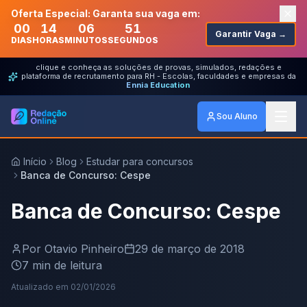
Oferta Especial: Garanta sua vaga em:
00
14
06
51
Garantir Vaga →
DIAS
HORAS
MINUTOS
SEGUNDOS
clique e conheça as soluções de provas, simulados, redações e
plataforma de recrutamento para RH - Escolas, faculdades e empresas da
Ennia Education
Sou Aluno
Início
Blog
Estudar para concursos
Banca de Concurso: Cespe
Banca de Concurso: Cespe
Por
Otavio Pinheiro
29 de março de 2018
7
min de leitura
Atualizado em
02/01/2026