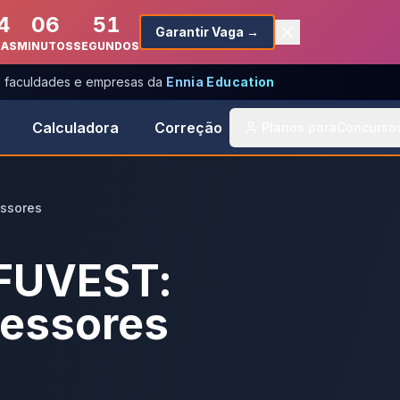
4
06
51
Garantir Vaga →
RAS
MINUTOS
SEGUNDOS
s, faculdades e empresas da
Ennia Education
Calculadora
Correção
Planos para
Concurso
essores
 FUVEST:
fessores