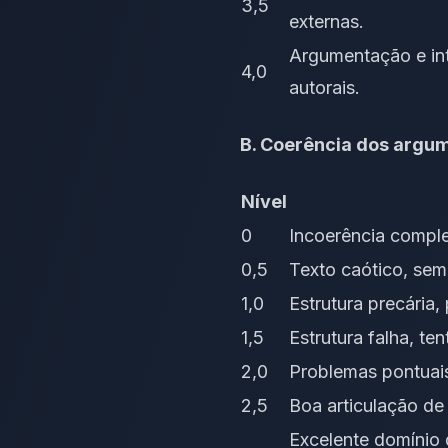
3,5
externas.
Argumentação e int
4,0
autorais.
B. Coerência dos argum
Nível
0
Incoerência compl
0,5
Texto caótico, sem
1,0
Estrutura precária
1,5
Estrutura falha, te
2,0
Problemas pontuais 
2,5
Boa articulação de
Excelente domínio 