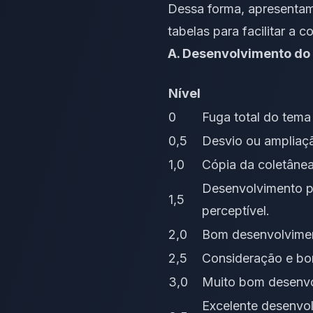
Dessa forma, apresentam
tabelas para facilitar a
A. Desenvolvimento do
Nível
0
Fuga total do tema 
0,5
Desvio ou ampliaçã
1,0
Cópia da coletânea 
Desenvolvimento pa
1,5
perceptível.
2,0
Bom desenvolvimen
2,5
Consideração e bom
3,0
Muito bom desenvo
Excelente desenvolv