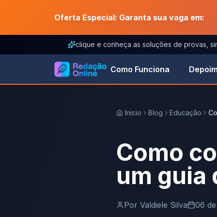
Oferta Especial: Garanta sua vaga em:
clique e conheça as soluções de provas, s
Como Funciona
Depoim
Início
Blog
Educação
Co
Como cor
um guia 
Por
Valdiele Silva
06 de