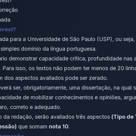
vest?
orreção
hada
uvest?
ada para a
Universidade de São Paulo (USP)
, ou seja
simples domínio da língua portuguesa.
ário demonstrar capacidade crítica, profundidade nas
 Para isso, os textos não podem ter menos de 20 linh
um dos aspectos avaliados pode ser zerado.
verá ser, obrigatoriamente, uma
dissertação
, na qual 
acidade de mobilizar conhecimentos e opiniões, arg
aro, correto e adequado.
 da redação, serão avaliados três aspectos
(Tipo de
essão)
que somam
nota 10
.