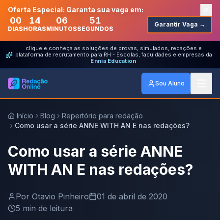
Oferta Especial: Garanta sua vaga em:
00
14
06
51
Garantir Vaga →
DIAS
HORAS
MINUTOS
SEGUNDOS
clique e conheça as soluções de provas, simulados, redações e
plataforma de recrutamento para RH - Escolas, faculdades e empresas da
Ennia Education
Sou Aluno
Início
Blog
Repertório para redação
Como usar a série ANNE WITH AN E nas redações?
Como usar a série ANNE
WITH AN E nas redações?
Por
Otavio Pinheiro
01 de abril de 2020
5
min de leitura