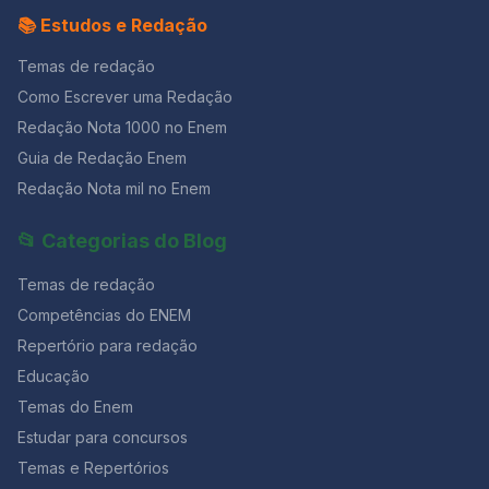
população, chegando a levar Eleanor ao suicídio. Em
📚 Estudos e Redação
outro episódio, June é forçada a passar meses na
mesma posição em um quarto de hospital, levando-a à
Temas de redação
loucura. REBELIÃO Um dos maiores ensinamentos que
Como Escrever uma Redação
The Handmaid’s Tale traz é o da importância da unIão
Redação Nota 1000 no Enem
contra regimes opressores. Ao longo das 3
temporadas, todos os grupos de mulheres (Aias,
Guia de Redação Enem
Marthas e Esposas) têm momentos de desobediência
Redação Nota mil no Enem
coletiva, o que gradualmente enfraquece Gilead. O
engajamento social das mulheres é a força
transformadora dessa realidade. Como diz June: “Eles
📂 Categorias do Blog
não deveriam ter nos dado uniformes, se não queriam
que nos tornássemos um exército.” EXEMPLO DE
Temas de redação
INTRODUÇÃO Tema: “A persistência da violência
Competências do ENEM
contra a mulher na sociedade brasileira” (Enem 2015)
Repertório para redação
Na distopia canadense “O Conto da Aia”, as mulheres
férteis restantes no mundo são estupradas por
Educação
Comandantes para cumprir a função reprodutiva das
Temas do Enem
Aias. Embora muitos homens também tenham se
tornado infertéis pelo processo da poluição
Estudar para concursos
atmosférica, a solução patriarcalista foi um sistema em
Temas e Repertórios
que as mulheres são submissas e violentadas. Afinal, o