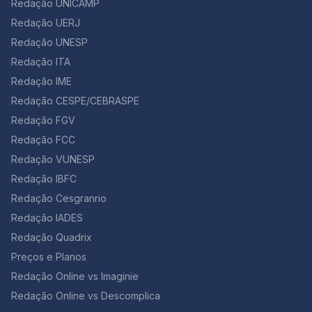
Redação UNICAMP
normalização do casamento infantil em diversas
culturas é pauta de direitos das crianças. RELAÇÃO
Redação UERJ
MÃE-FILHO Durante toda a série e livro, a protagonista
Redação UNESP
June vive em busca de sua filha, tirada de sua guarda
ao tornar-se uma Aia. Agora novamente grávida para
Redação ITA
seu Comandante, ela não quer entregar seu bebê e
Redação IME
faz de tudo para tirá-lo do país. Vemos a força da
Redação CESPE/CEBRASPE
maternidade e do laço mãe-filho, pelo qual ela arrisca
sua vida em diversos momentos em um regime
Redação FGV
totalitário. TORTURA E MUTILAÇÃO Após episódios de
Redação FCC
rebelião das mulheres, oficiais torturam as mesmas
com castigos desumanos. Em caso de leitura ou escrita
Redação VUNESP
por mulheres, a pena é a perda de um dedo (o que
Redação IBFC
ocorre com Serena). Em casos mais graves, como o
Redação Cesgranrio
de Emily, a pena pode chegar a ser a mutilação genital
feminina, violência ainda cometida hoje em alguns
Redação IADES
países. 3ª TEMPORADA (COM SPOILERS) DOENÇAS
Redação Quadrix
MENTAIS E SUICÍDIO Eleanor, a esposa do novo
Comandante de June, sofre de distúrbios mentais
Preços e Planos
principalmente pela culpa que carrega de seu marido
Redação Online vs Imaginie
ser um dos criadores de Gilead. Um dos maiores
Redação Online vs Descomplica
problemas vistos é a falta de medicamentos para
auxilia-lá e a negligência à saúde mental da