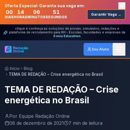
Oferta Especial: Garanta sua vaga em:
00
14
06
51
Garantir Vaga →
DIAS
HORAS
MINUTOS
SEGUNDOS
clique e conheça as soluções de provas, simulados, redações e
plataforma de recrutamento para RH - Escolas, faculdades e empresas da
Ennia Education
Sou Aluno
Início
Blog
TEMA DE REDAÇÃO – Crise energética no Brasil
TEMA DE REDAÇÃO – Crise
energética no Brasil
Por
Equipe Redação Online
08 de dezembro de 2021
7
min de leitura