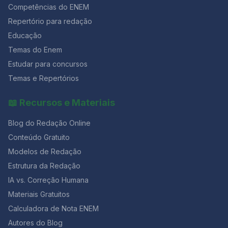
meiose, a qual somente se completará se houver
Competências do ENEM
fecundação. e)O aumento nas taxas de progesterona
Repertório para redação
e estrógeno durante o ciclo menstrual faz com que a
mucosa uterina sofra descamação, isto é, ocorrendo a
Educação
menstruação. Questão 02 [FUNDATEC/2019] Em
Temas do Enem
relação à endometriose, analise as assertivas abaixo: I.
Estudar para concursos
Na ausência de tratamento precoce, a endometriose
evolui para doença profunda, assim, aumentando a
Temas e Repertórios
sua morbidade. II. O uso dos progestagênios de forma
contínua leva ao bloqueio ovulatório e inibição do
📖 Recursos e Materiais
crescimento endometrial. Portanto, com a consequente
atrofia das lesões, sendo efetivo no tratamento da dor
Blog do Redação Online
pélvica. III. O uso de análogos do GnRH no tratamento
da endometriose induz a uma pseudomenopausa com
Conteúdo Gratuito
hipoestrogenismo. IV. Mulheres com endometriose
Modelos de Redação
submetidas à fertilização in vitro (FIV) têm menores
Estrutura da Redação
taxas de gravidez que aquelas que são submetidas à
FIV por obstrução tubária. De acordo com os seus
IA vs. Correção Humana
conhecimento, quais estão corretas? a) Apenas I e III.
Materiais Gratuitos
b) Apenas II e IV. c) Apenas I, II e III. d) Apenas II, III e IV.
e) I, II, III e IV. Você gostou desse post? Então, continue
Calculadora de Nota ENEM
navegando pelo nosso blog para saber mais sobre o
Autores do Blog
mundo da redação e