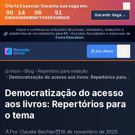
Oferta Especial: Garanta sua vaga em:
00
14
06
51
Garantir Vaga →
DIAS
HORAS
MINUTOS
SEGUNDOS
clique e conheça as soluções de provas, simulados, redações e
plataforma de recrutamento para RH - Escolas, faculdades e empresas da
Ennia Education
Sou Aluno
Início
Blog
Repertório para redação
Democratização do acesso aos livros: Repertórios para o
tema
Democratização do acesso
aos livros: Repertórios para
o tema
Por
Claudia Bechler
18 de novembro de 2020