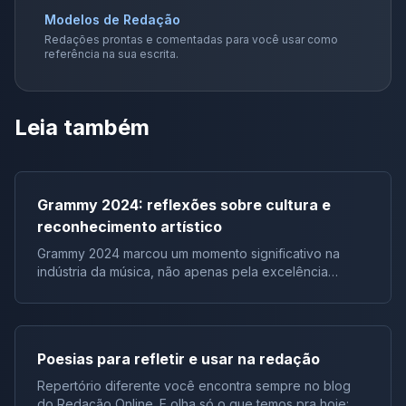
Modelos de Redação
Redações prontas e comentadas para você usar como
referência na sua escrita.
Leia também
Grammy 2024: reflexões sobre cultura e
reconhecimento artístico
Grammy 2024 marcou um momento significativo na
indústria da música, não apenas pela excelência
artística representada pelos vencedores, mas também
pelos discursos e reações que ecoaram além do
evento em si. Em particular, o discurso do renomado
artista Jay-Z ressoou como um chamado à reflexão
Poesias para refletir e usar na redação
sobre a falta de artistas negros sendo premiados em
categorias importantes do Grammy. Esses eventos
Repertório diferente você encontra sempre no blog
proporcionam amplo repertório sociocultural para suas
do Redação Online. E olha só o que temos pra hoje: