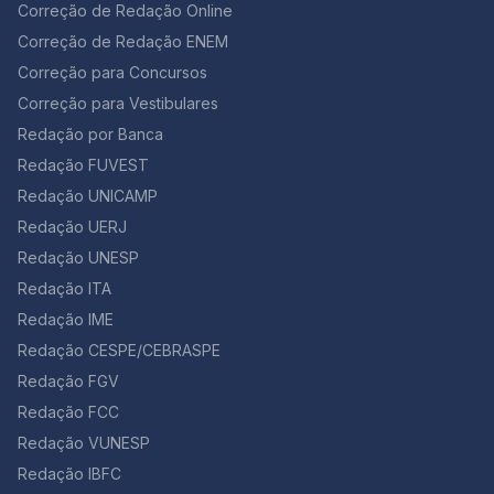
Endometriose no Enem, vestibulares e concursos A
Correção de Redação Online
exprimem, estarão nessas folhas Que não sabem
endometriose pode ser cobrada em algumas provas,
quem sou, não nas que escrevo. Mais vale assim. As
Correção de Redação ENEM
como Enem, vestibulares e concursos. Você já viu
vozes desses mortos Dir-me-ão para sempre. Que
anteriormente o que é a doença, os sintomas e como
Correção para Concursos
poema lindo e cheio de repertório para uma redação
tratá-la. Confira, agora, algumas questões sobre
Correção para Vestibulares
sobre a importância de desenvolver o hábito de ler,
endometriose que já caíram em provas anteriores:
não é? Jorge Luis Borges foi um conhecido poeta
Redação por Banca
Questão 01 [UNCISAL 2° Dia 2013] A tensão pré-
argentino. Difícil escolher o melhor verso… este é fácil
menstrual (TPM) ainda é uma das principais queixas
Redação FUVEST
de decorar: “As vozes desses mortos Dir-me-ão para
femininas, já que ela está diretamente associada aos
sempre.” 5. “Educação Indígena” – Márcia Wayna
Redação UNICAMP
ciclos hormonais e à ovulação. Alterações de humor,
Kambeba (…) Se hoje no século XXI Tens a mata e a
cólicas, dores no corpo e inchaço estão entre os
Redação UERJ
biodiversidade, Nesse verde eu cresci E conheci sua
sintomas que mais afetam as mulheres no período
Redação UNESP
bondade, Partilhar água e sombra, Sem ver nisso tanta
menstrual. Atualmente, observa-se que alguns
maldade. Mas logo veio o “outro”, E mostrou-me com
Redação ITA
métodos de supressão menstrual são utilizados – pílula
sua maldade, A importância da escrita E vi nela uma
anticoncepcional de uso contínuo; injeção trimestral de
Redação IME
necessidade, Fui estudar na escola do branco Para
derivados da progesterona; implante subcutâneo que
entender sua realidade. Compreendi que a cultura é
Redação CESPE/CEBRASPE
libera doses mínimas diárias de um derivado da
um rio Corre manso para os braços do mar, Assim não
progesterona; dispositivo intrauterino (DIU) que
Redação FGV
existem fronteiras Para aprender, lutar e caminhar A
também libera doses mínimas diárias de progesterona.
Redação FCC
autora desta poesia é uma indígena do Amazonas.
Segundo alguns ginecologistas… Mulheres com
Note que o poema é mais longo, mas este trecho você
Redação VUNESP
problemas como mioma, endometriose e cistos podem
pode usar tranquilamente em assuntos relacionados
especialmente se beneficiar com a supressão
Redação IBFC
aos indígenas, ou à própria Floresta Amazônica. Ele
menstrual. Além disso, outros especialistas no assunto