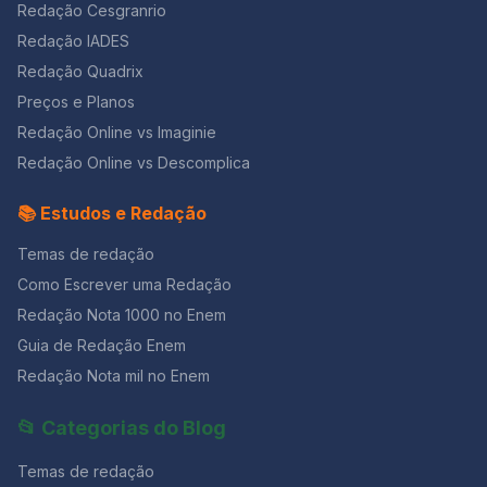
também vai bem em redações sobre a escolaridade
Redação Cesgranrio
enfatizam que “o ciclo menstrual é o aliado número 1
dos indígenas. 6. ”Com licença poética” – Adélia Prado
da mulher, uma prova de que o organismo feminino
Redação IADES
Quando nasci um anjo esbelto, desses que tocam
está em sintonia com a natureza e é fundamental para
Redação Quadrix
trombeta, anunciou: vai carregar bandeira. Cargo muito
o seu equilíbrio físico e psicológico” (Revista Boa
pesado pra mulher, esta espécie ainda envergonhada.
Preços e Planos
Forma, Ed. 309 set. 2012 – Adaptado). Marque a opção
Aceito os subterfúgios que me cabem, sem precisar
correta. a)A menstruação é caracterizada pela
Redação Online vs Imaginie
mentir. Não sou tão feia que não possa casar, acho o
descamação do endométrio, acompanhada de
Rio de Janeiro uma beleza e ora sim, ora não, creio
Redação Online vs Descomplica
sangramentos, que marca o início de um ciclo
em parto sem dor. Mas o que sinto escrevo. Cumpro a
menstrual. Caso não haja gravidez, a menstruação
sina. Inauguro linhagens, fundo reinos — dor não é
📚 Estudos e Redação
acontece a cada 28 dias, aproximadamente. Em caso
amargura. Minha tristeza não tem pedigree, já a minha
de gravidez, o endométrio não se descama e a
vontade de alegria, sua raiz vai ao meu mil avô. Vai ser
Temas de redação
menstruação não ocorre, pois a progesterona inibe a
coxo na vida é maldição pra homem. Mulher é
secreção do FSH (hormônio folículo estimulante),
Como Escrever uma Redação
desdobrável. Percebeu que este poema é inspirado
impedindo a maturação de novos folículos ovarianos.
no “Poema de Sete Faces”, de Carlos Drummond de
Redação Nota 1000 no Enem
b) É o período entre o início de uma menstruação e o
Andrade?! Mas o assunto aqui é como a poetisa vê o
seu final é chamado ciclo menstrual. c)A ação conjunta
Guia de Redação Enem
fato de ser mulher. Se a forma como ela pensa a
dos hormônios FSH (folículo estimulante) e LH
Redação Nota mil no Enem
participação da mulher na sociedade é igual à sua,
(luteinizante) produzidos pelo ovário, induz a
escolha um verso! Nós ficamos com este: “Mulher é
ovulação que ocorre geralmente entre o décimo e
desdobrável.” É curto e tem um sentido profundo.
📂 Categorias do Blog
décimo quarto dia a partir do início do ciclo menstrual.
Decore alguns versos dessas poesias para refletir e
d)O que denominamos “óvulo” na espécie humana é o
usar na redação! Não custa nada e dá
Temas de redação
ovócito secundário estacionado em Metáfase I da