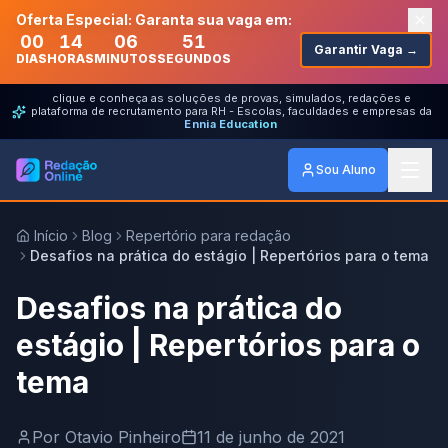
Oferta Especial: Garanta sua vaga em:
00
14
06
51
Garantir Vaga →
DIAS
HORAS
MINUTOS
SEGUNDOS
clique e conheça as soluções de provas, simulados, redações e
plataforma de recrutamento para RH - Escolas, faculdades e empresas da
Ennia Education
Sou Aluno
Início
Blog
Repertório para redação
Desafios na prática do estágio | Repertórios para o tema
Desafios na prática do
estágio | Repertórios para o
tema
Por
Otavio Pinheiro
11 de junho de 2021