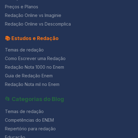
o seu equilíbrio físico e psicológico” (Revista Boa
pesado pra mulher, esta espécie ainda envergonhada.
Preços e Planos
Forma, Ed. 309 set. 2012 – Adaptado). Marque a opção
Aceito os subterfúgios que me cabem, sem precisar
correta. a)A menstruação é caracterizada pela
Redação Online vs Imaginie
mentir. Não sou tão feia que não possa casar, acho o
descamação do endométrio, acompanhada de
Rio de Janeiro uma beleza e ora sim, ora não, creio
Redação Online vs Descomplica
sangramentos, que marca o início de um ciclo
em parto sem dor. Mas o que sinto escrevo. Cumpro a
menstrual. Caso não haja gravidez, a menstruação
sina. Inauguro linhagens, fundo reinos — dor não é
📚 Estudos e Redação
acontece a cada 28 dias, aproximadamente. Em caso
amargura. Minha tristeza não tem pedigree, já a minha
de gravidez, o endométrio não se descama e a
vontade de alegria, sua raiz vai ao meu mil avô. Vai ser
Temas de redação
menstruação não ocorre, pois a progesterona inibe a
coxo na vida é maldição pra homem. Mulher é
secreção do FSH (hormônio folículo estimulante),
Como Escrever uma Redação
desdobrável. Percebeu que este poema é inspirado
impedindo a maturação de novos folículos ovarianos.
no “Poema de Sete Faces”, de Carlos Drummond de
Redação Nota 1000 no Enem
b) É o período entre o início de uma menstruação e o
Andrade?! Mas o assunto aqui é como a poetisa vê o
seu final é chamado ciclo menstrual. c)A ação conjunta
Guia de Redação Enem
fato de ser mulher. Se a forma como ela pensa a
dos hormônios FSH (folículo estimulante) e LH
Redação Nota mil no Enem
participação da mulher na sociedade é igual à sua,
(luteinizante) produzidos pelo ovário, induz a
escolha um verso! Nós ficamos com este: “Mulher é
ovulação que ocorre geralmente entre o décimo e
desdobrável.” É curto e tem um sentido profundo.
📂 Categorias do Blog
décimo quarto dia a partir do início do ciclo menstrual.
Decore alguns versos dessas poesias para refletir e
d)O que denominamos “óvulo” na espécie humana é o
usar na redação! Não custa nada e dá
Temas de redação
ovócito secundário estacionado em Metáfase I da
meiose, a qual somente se completará se houver
Competências do ENEM
fecundação. e)O aumento nas taxas de progesterona
Repertório para redação
e estrógeno durante o ciclo menstrual faz com que a
mucosa uterina sofra descamação, isto é, ocorrendo a
Educação