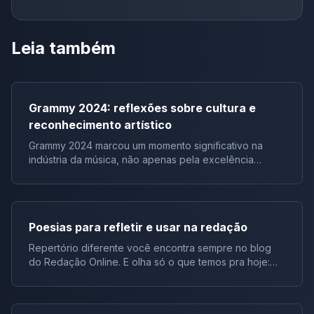
Leia também
Grammy 2024: reflexões sobre cultura e
reconhecimento artístico
Grammy 2024 marcou um momento significativo na
indústria da música, não apenas pela excelência
artística representada pelos vencedores, mas também
pelos discursos e reações que ecoaram além do
evento em si. Em particular, o discurso do renomado
artista Jay-Z ressoou como um chamado à reflexão
Poesias para refletir e usar na redação
sobre a falta de artistas negros sendo premiados em
categorias importantes do Grammy. Esses eventos
Repertório diferente você encontra sempre no blog
proporcionam amplo repertório sociocultural para suas
do Redação Online. E olha só o que temos pra hoje:
redações. Estudantes, este artigo é muito relevante.
uma lista de poesias com versos que darão um toque
Aqui, entenderemos não apenas o Grammys, mas
todo especial na sua argumentação! Então, vamos
também seu contexto e repertório para melhorar suas
mostrar quais temas combinam com esses repertórios,
redações. A seguir, exploraremos a criação do