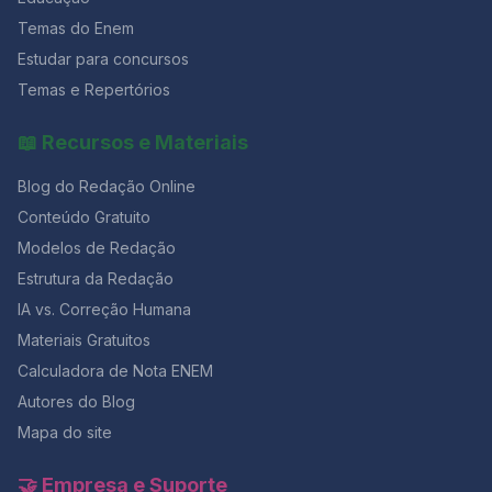
menstruação. Questão 02 [FUNDATEC/2019] Em
Temas do Enem
relação à endometriose, analise as assertivas abaixo: I.
Estudar para concursos
Na ausência de tratamento precoce, a endometriose
evolui para doença profunda, assim, aumentando a
Temas e Repertórios
sua morbidade. II. O uso dos progestagênios de forma
contínua leva ao bloqueio ovulatório e inibição do
📖 Recursos e Materiais
crescimento endometrial. Portanto, com a consequente
atrofia das lesões, sendo efetivo no tratamento da dor
Blog do Redação Online
pélvica. III. O uso de análogos do GnRH no tratamento
da endometriose induz a uma pseudomenopausa com
Conteúdo Gratuito
hipoestrogenismo. IV. Mulheres com endometriose
Modelos de Redação
submetidas à fertilização in vitro (FIV) têm menores
Estrutura da Redação
taxas de gravidez que aquelas que são submetidas à
FIV por obstrução tubária. De acordo com os seus
IA vs. Correção Humana
conhecimento, quais estão corretas? a) Apenas I e III.
Materiais Gratuitos
b) Apenas II e IV. c) Apenas I, II e III. d) Apenas II, III e IV.
e) I, II, III e IV. Você gostou desse post? Então, continue
Calculadora de Nota ENEM
navegando pelo nosso blog para saber mais sobre o
Autores do Blog
mundo da redação e
Mapa do site
🤝 Empresa e Suporte