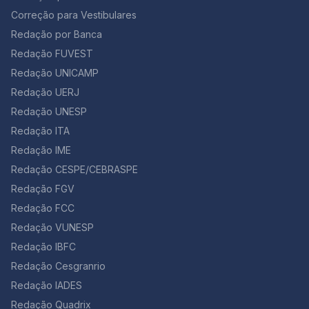
poema lindo e cheio de repertório para uma redação
tratá-la. Confira, agora, algumas questões sobre
Correção para Vestibulares
sobre a importância de desenvolver o hábito de ler,
endometriose que já caíram em provas anteriores:
não é? Jorge Luis Borges foi um conhecido poeta
Redação por Banca
Questão 01 [UNCISAL 2° Dia 2013] A tensão pré-
argentino. Difícil escolher o melhor verso… este é fácil
menstrual (TPM) ainda é uma das principais queixas
Redação FUVEST
de decorar: “As vozes desses mortos Dir-me-ão para
femininas, já que ela está diretamente associada aos
sempre.” 5. “Educação Indígena” – Márcia Wayna
Redação UNICAMP
ciclos hormonais e à ovulação. Alterações de humor,
Kambeba (…) Se hoje no século XXI Tens a mata e a
cólicas, dores no corpo e inchaço estão entre os
Redação UERJ
biodiversidade, Nesse verde eu cresci E conheci sua
sintomas que mais afetam as mulheres no período
Redação UNESP
bondade, Partilhar água e sombra, Sem ver nisso tanta
menstrual. Atualmente, observa-se que alguns
maldade. Mas logo veio o “outro”, E mostrou-me com
Redação ITA
métodos de supressão menstrual são utilizados – pílula
sua maldade, A importância da escrita E vi nela uma
anticoncepcional de uso contínuo; injeção trimestral de
Redação IME
necessidade, Fui estudar na escola do branco Para
derivados da progesterona; implante subcutâneo que
entender sua realidade. Compreendi que a cultura é
Redação CESPE/CEBRASPE
libera doses mínimas diárias de um derivado da
um rio Corre manso para os braços do mar, Assim não
progesterona; dispositivo intrauterino (DIU) que
Redação FGV
existem fronteiras Para aprender, lutar e caminhar A
também libera doses mínimas diárias de progesterona.
Redação FCC
autora desta poesia é uma indígena do Amazonas.
Segundo alguns ginecologistas… Mulheres com
Note que o poema é mais longo, mas este trecho você
Redação VUNESP
problemas como mioma, endometriose e cistos podem
pode usar tranquilamente em assuntos relacionados
especialmente se beneficiar com a supressão
Redação IBFC
aos indígenas, ou à própria Floresta Amazônica. Ele
menstrual. Além disso, outros especialistas no assunto
também vai bem em redações sobre a escolaridade
Redação Cesgranrio
enfatizam que “o ciclo menstrual é o aliado número 1
dos indígenas. 6. ”Com licença poética” – Adélia Prado
da mulher, uma prova de que o organismo feminino
Redação IADES
Quando nasci um anjo esbelto, desses que tocam
está em sintonia com a natureza e é fundamental para
Redação Quadrix
trombeta, anunciou: vai carregar bandeira. Cargo muito