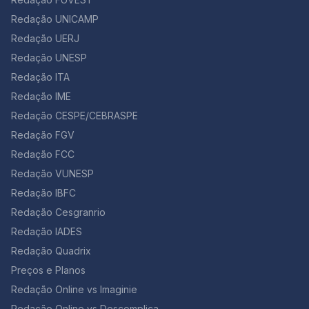
de decorar: “As vozes desses mortos Dir-me-ão para
femininas, já que ela está diretamente associada aos
sempre.” 5. “Educação Indígena” – Márcia Wayna
Redação UNICAMP
ciclos hormonais e à ovulação. Alterações de humor,
Kambeba (…) Se hoje no século XXI Tens a mata e a
cólicas, dores no corpo e inchaço estão entre os
Redação UERJ
biodiversidade, Nesse verde eu cresci E conheci sua
sintomas que mais afetam as mulheres no período
Redação UNESP
bondade, Partilhar água e sombra, Sem ver nisso tanta
menstrual. Atualmente, observa-se que alguns
maldade. Mas logo veio o “outro”, E mostrou-me com
Redação ITA
métodos de supressão menstrual são utilizados – pílula
sua maldade, A importância da escrita E vi nela uma
anticoncepcional de uso contínuo; injeção trimestral de
Redação IME
necessidade, Fui estudar na escola do branco Para
derivados da progesterona; implante subcutâneo que
entender sua realidade. Compreendi que a cultura é
Redação CESPE/CEBRASPE
libera doses mínimas diárias de um derivado da
um rio Corre manso para os braços do mar, Assim não
progesterona; dispositivo intrauterino (DIU) que
Redação FGV
existem fronteiras Para aprender, lutar e caminhar A
também libera doses mínimas diárias de progesterona.
Redação FCC
autora desta poesia é uma indígena do Amazonas.
Segundo alguns ginecologistas… Mulheres com
Note que o poema é mais longo, mas este trecho você
Redação VUNESP
problemas como mioma, endometriose e cistos podem
pode usar tranquilamente em assuntos relacionados
especialmente se beneficiar com a supressão
Redação IBFC
aos indígenas, ou à própria Floresta Amazônica. Ele
menstrual. Além disso, outros especialistas no assunto
também vai bem em redações sobre a escolaridade
Redação Cesgranrio
enfatizam que “o ciclo menstrual é o aliado número 1
dos indígenas. 6. ”Com licença poética” – Adélia Prado
da mulher, uma prova de que o organismo feminino
Redação IADES
Quando nasci um anjo esbelto, desses que tocam
está em sintonia com a natureza e é fundamental para
Redação Quadrix
trombeta, anunciou: vai carregar bandeira. Cargo muito
o seu equilíbrio físico e psicológico” (Revista Boa
pesado pra mulher, esta espécie ainda envergonhada.
Preços e Planos
Forma, Ed. 309 set. 2012 – Adaptado). Marque a opção
Aceito os subterfúgios que me cabem, sem precisar
correta. a)A menstruação é caracterizada pela
Redação Online vs Imaginie
mentir. Não sou tão feia que não possa casar, acho o
descamação do endométrio, acompanhada de
Rio de Janeiro uma beleza e ora sim, ora não, creio
Redação Online vs Descomplica