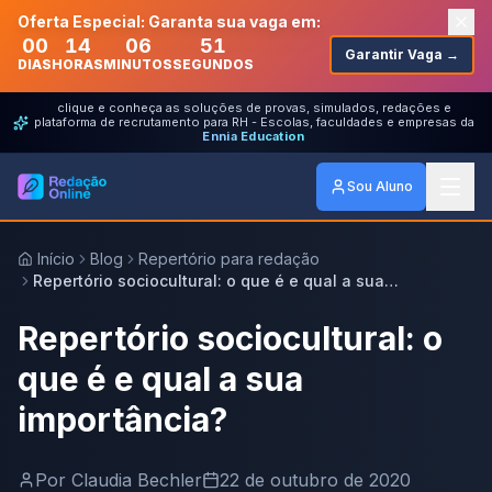
Oferta Especial: Garanta sua vaga em:
00
14
06
51
Garantir Vaga →
DIAS
HORAS
MINUTOS
SEGUNDOS
clique e conheça as soluções de provas, simulados, redações e
plataforma de recrutamento para RH - Escolas, faculdades e empresas da
Ennia Education
Sou Aluno
Início
Blog
Repertório para redação
Repertório sociocultural: o que é e qual a sua
importância?
Repertório sociocultural: o
que é e qual a sua
importância?
Por
Claudia Bechler
22 de outubro de 2020