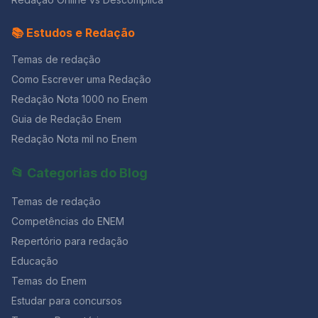
sangramentos, que marca o início de um ciclo
em parto sem dor. Mas o que sinto escrevo. Cumpro a
menstrual. Caso não haja gravidez, a menstruação
sina. Inauguro linhagens, fundo reinos — dor não é
📚 Estudos e Redação
acontece a cada 28 dias, aproximadamente. Em caso
amargura. Minha tristeza não tem pedigree, já a minha
de gravidez, o endométrio não se descama e a
vontade de alegria, sua raiz vai ao meu mil avô. Vai ser
Temas de redação
menstruação não ocorre, pois a progesterona inibe a
coxo na vida é maldição pra homem. Mulher é
secreção do FSH (hormônio folículo estimulante),
Como Escrever uma Redação
desdobrável. Percebeu que este poema é inspirado
impedindo a maturação de novos folículos ovarianos.
no “Poema de Sete Faces”, de Carlos Drummond de
Redação Nota 1000 no Enem
b) É o período entre o início de uma menstruação e o
Andrade?! Mas o assunto aqui é como a poetisa vê o
seu final é chamado ciclo menstrual. c)A ação conjunta
Guia de Redação Enem
fato de ser mulher. Se a forma como ela pensa a
dos hormônios FSH (folículo estimulante) e LH
Redação Nota mil no Enem
participação da mulher na sociedade é igual à sua,
(luteinizante) produzidos pelo ovário, induz a
escolha um verso! Nós ficamos com este: “Mulher é
ovulação que ocorre geralmente entre o décimo e
desdobrável.” É curto e tem um sentido profundo.
📂 Categorias do Blog
décimo quarto dia a partir do início do ciclo menstrual.
Decore alguns versos dessas poesias para refletir e
d)O que denominamos “óvulo” na espécie humana é o
usar na redação! Não custa nada e dá
Temas de redação
ovócito secundário estacionado em Metáfase I da
meiose, a qual somente se completará se houver
Competências do ENEM
fecundação. e)O aumento nas taxas de progesterona
Repertório para redação
e estrógeno durante o ciclo menstrual faz com que a
mucosa uterina sofra descamação, isto é, ocorrendo a
Educação
menstruação. Questão 02 [FUNDATEC/2019] Em
Temas do Enem
relação à endometriose, analise as assertivas abaixo: I.
Estudar para concursos
Na ausência de tratamento precoce, a endometriose
evolui para doença profunda, assim, aumentando a