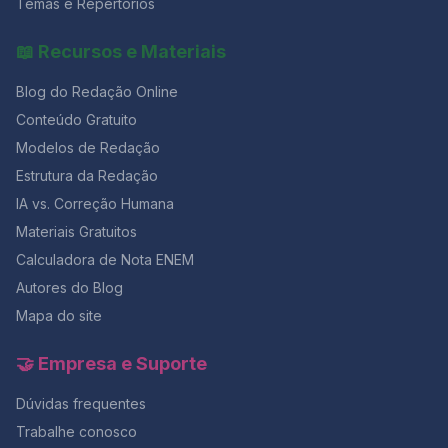
Temas e Repertórios
sua morbidade. II. O uso dos progestagênios de forma
contínua leva ao bloqueio ovulatório e inibição do
📖 Recursos e Materiais
crescimento endometrial. Portanto, com a consequente
atrofia das lesões, sendo efetivo no tratamento da dor
Blog do Redação Online
pélvica. III. O uso de análogos do GnRH no tratamento
da endometriose induz a uma pseudomenopausa com
Conteúdo Gratuito
hipoestrogenismo. IV. Mulheres com endometriose
Modelos de Redação
submetidas à fertilização in vitro (FIV) têm menores
Estrutura da Redação
taxas de gravidez que aquelas que são submetidas à
FIV por obstrução tubária. De acordo com os seus
IA vs. Correção Humana
conhecimento, quais estão corretas? a) Apenas I e III.
Materiais Gratuitos
b) Apenas II e IV. c) Apenas I, II e III. d) Apenas II, III e IV.
e) I, II, III e IV. Você gostou desse post? Então, continue
Calculadora de Nota ENEM
navegando pelo nosso blog para saber mais sobre o
Autores do Blog
mundo da redação e
Mapa do site
🤝 Empresa e Suporte
Dúvidas frequentes
Trabalhe conosco