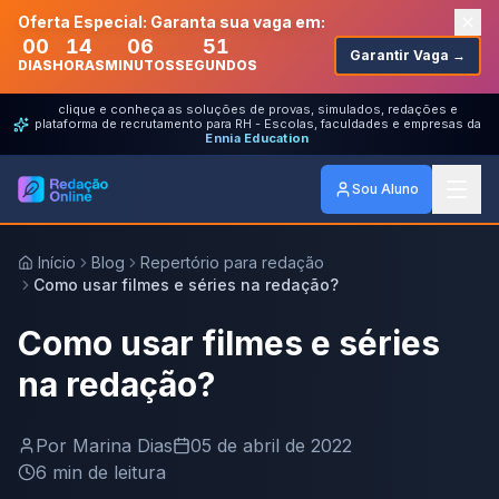
Oferta Especial: Garanta sua vaga em:
00
14
06
51
Garantir Vaga →
DIAS
HORAS
MINUTOS
SEGUNDOS
clique e conheça as soluções de provas, simulados, redações e
plataforma de recrutamento para RH - Escolas, faculdades e empresas da
Ennia Education
Sou Aluno
Início
Blog
Repertório para redação
Como usar filmes e séries na redação?
Como usar filmes e séries
na redação?
Por
Marina Dias
05 de abril de 2022
6
min de leitura