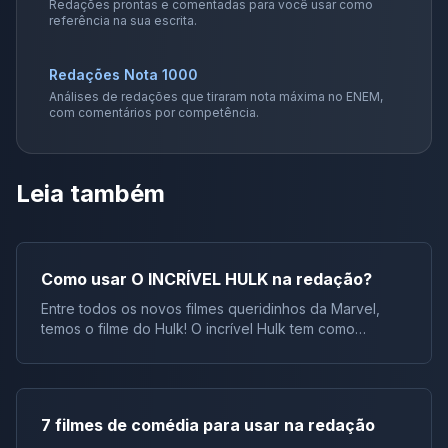
Redações prontas e comentadas para você usar como
referência na sua escrita.
Redações Nota 1000
Análises de redações que tiraram nota máxima no ENEM,
com comentários por competência.
Leia também
Como usar O INCRÍVEL HULK na redação?
Entre todos os novos filmes queridinhos da Marvel,
temos o filme do Hulk! O incrível Hulk tem como
protagonista o cientista Bruce Banner, que se esconde
no Brasil enquanto busca desesperadamente a cura
da mutação que o transforma em um monstro
incontrolável. Assim, ele poderá novamente levar uma
7 filmes de comédia para usar na redação
vida normal e ficar ao lado da mulher que ama. Você