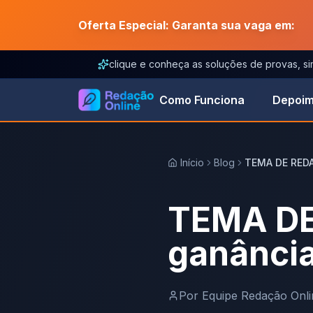
Oferta Especial: Garanta sua vaga em:
clique e conheça as soluções de provas, s
Como Funciona
Depoim
Início
Blog
TEMA DE REDA
TEMA DE
ganânci
Por
Equipe Redação Onli