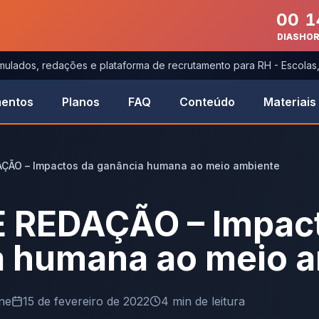
00
1
DIAS
HO
imulados, redações e plataforma de recrutamento para RH - Escola
entos
Planos
FAQ
Conteúdo
Materiais
ÇÃO – Impactos da ganância humana ao meio ambiente
 REDAÇÃO – Impac
a humana ao meio 
ne
15 de fevereiro de 2022
4
min de leitura