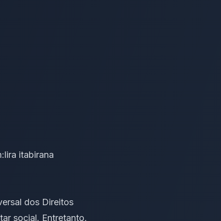
m:
lira itabirana
rsal dos Direitos
r social. Entretanto,