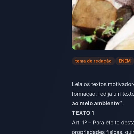
tema de redação
ENEM
Leia os
textos motivador
formação, redija um
texto
ao meio ambiente”
.
TEXTO 1
Art. 1º – Para efeito de
propriedades físicas, qu