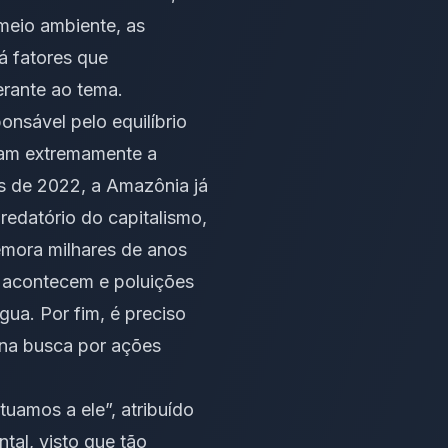
 meio ambiente, as
á fatores que
erante ao tema.
onsável pelo equilíbrio
stam extremamente a
es de 2022, a Amazônia já
edatório do capitalismo,
emora milhares de anos
s acontecem e poluições
gua. Por fim, é preciso
 na busca por ações
uamos a ele”, atribuído
tal, visto que tão