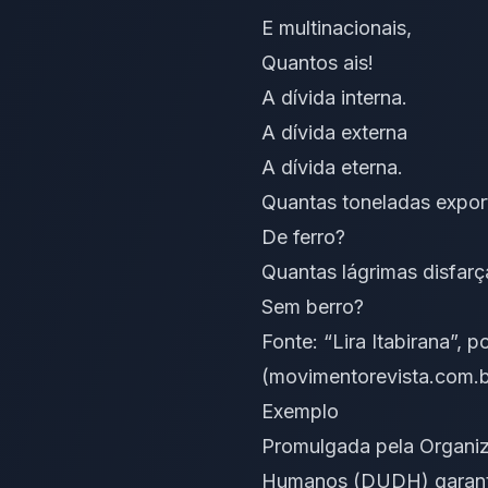
E multinacionais,
Quantos ais!
A dívida interna.
A dívida externa
A dívida eterna.
Quantas toneladas expo
De ferro?
Quantas lágrimas disfar
Sem berro?
Fonte: “Lira Itabirana”,
(movimentorevista.com.b
Exemplo
Promulgada pela Organiz
Humanos (DUDH) garante a