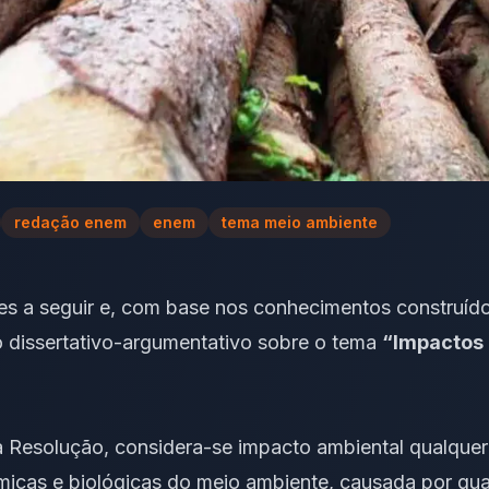
redação enem
enem
tema meio ambiente
es
a seguir e, com base nos conhecimentos construíd
 dissertativo-argumentativo
sobre o tema
“Impactos
sta Resolução, considera-se impacto ambiental qualquer
ímicas e biológicas do meio ambiente, causada por qu