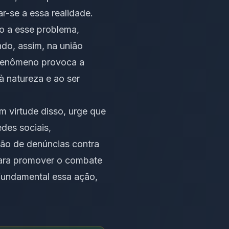
r-se a essa realidade.
o a esse problema,
ndo, assim, na união
e fenômeno provoca a
à natureza e ao ser
m virtude disso, urge que
edes sociais,
ção de denúncias contra
 para promover o combate
fundamental essa ação,