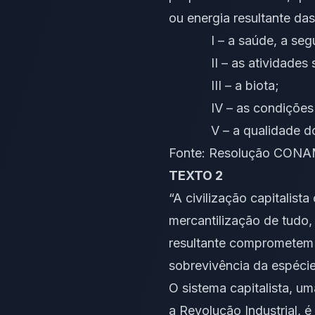
ou energia resultante da
I – a saúde, a segura
II – as atividades so
III – a biota;
IV – as condições esté
V – a qualidade dos 
Fonte: Resolução CONAMA
TEXTO 2
“A civilização capitalist
mercantilização de tudo,
resultante comprometem a
sobrevivência da espéci
O sistema capitalista, 
a Revolução Industrial, 