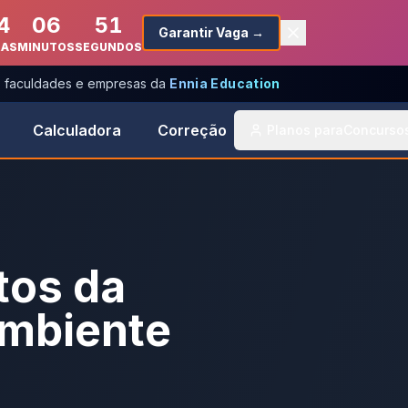
4
06
51
Garantir Vaga →
RAS
MINUTOS
SEGUNDOS
s, faculdades e empresas da
Ennia Education
Calculadora
Correção
Planos para
Concurso
tos da
ambiente