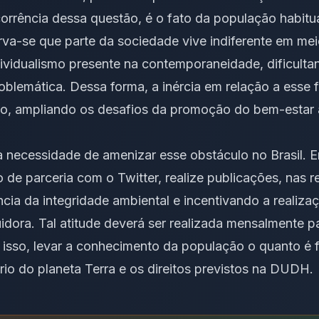
rrência dessa questão, é o fato da população habitua
va-se que parte da sociedade vive indiferente em mei
ividualismo presente na contemporaneidade, dificulta
problemática. Dessa forma, a inércia em relação a ess
io, ampliando os desafios da promoção do bem-estar 
 a necessidade de amenizar esse obstáculo no Brasil. E
 de parceria com o Twitter, realize publicações, nas r
ia da integridade ambiental e incentivando a realiza
uidora. Tal atitude deverá ser realizada mensalmente
 isso, levar a conhecimento da população o quanto é 
brio do planeta Terra e os direitos previstos na DUDH.