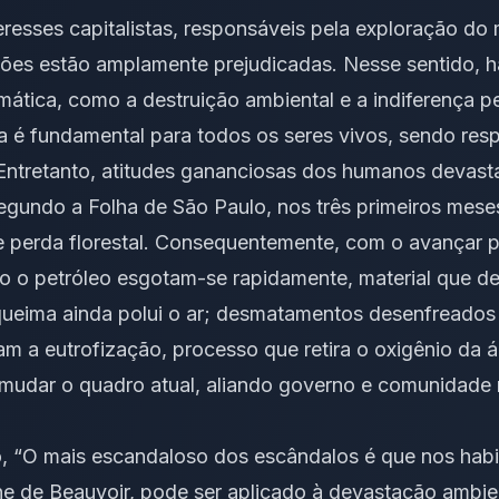
resses capitalistas, responsáveis pela exploração do
ões estão amplamente prejudicadas. Nesse sentido, h
ática, como a destruição ambiental e a indiferença p
a é fundamental para todos os seres vivos, sendo resp
. Entretanto, atitudes gananciosas dos humanos deva
egundo a Folha de São Paulo, nos três primeiros mes
 perda florestal. Consequentemente, com o avançar pr
mo o petróleo esgotam-se rapidamente, material que d
 queima ainda polui o ar; desmatamentos desenfreado
am a eutrofização, processo que retira o oxigênio da á
a mudar o quadro atual, aliando governo e comunidade
, “O mais escandaloso dos escândalos é que nos habit
ne de Beauvoir, pode ser aplicado à devastação ambien