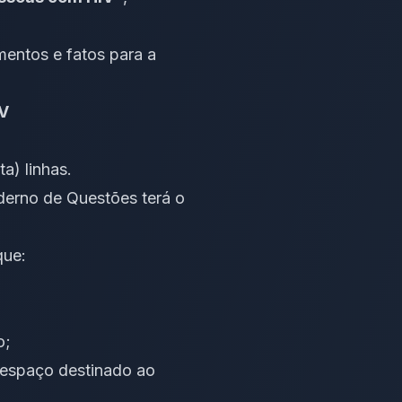
mentos e fatos para a
IV
ta) linhas.
derno de Questões terá o
que:
o;
o espaço destinado ao