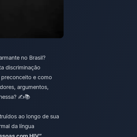
armante no Brasil?
ta discriminação
e preconceito e como
dores, argumentos,
 nessa? ✍️📚
truídos ao longo de sua
rmal da língua
essoas com HIV”
,