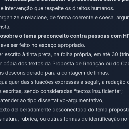
e intervenção que respeite os direitos humanos.
rganize e relacione, de forma coerente e coesa, argu
ista.
ão
sobre o tema preconceito contra pessoas com H
eve ser feito no espaço apropriado.
r escrito à tinta preta, na folha própria, em até 30 (trin
r cópia dos textos da Proposta de Redação ou do Ca
as desconsiderado para a contagem de linhas.
ualquer das situações expressas a seguir, a redação 
has escritas, sendo consideradas “textos insuficiente”;
 atender ao tipo dissertativo-argumentativo;
 texto deliberadamente desconectada do tema propost
inatura, rubrica, ou outras formas de identificação n