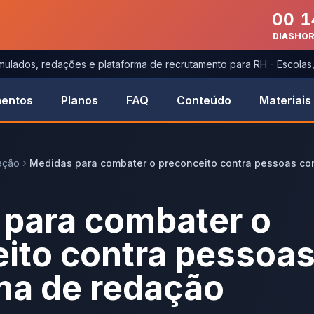
00
1
DIAS
HO
imulados, redações e plataforma de recrutamento para RH - Escola
entos
Planos
FAQ
Conteúdo
Materiais
ação
Medidas para combater o preconceito contra pessoas co
para combater o
ito contra pessoa
ma de redação