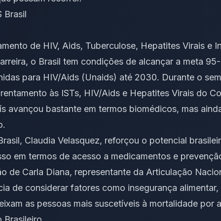
Brasil
amento de HIV, Aids, Tuberculose, Hepatites Virais e 
Barreira, o Brasil tem condições de alcançar a meta 9
das para HIV/Aids (Unaids) até 2030. Durante o semi
rentamento às ISTs, HIV/Aids e Hepatites Virais do C
ís avançou bastante em termos biomédicos, mas ainda
o.
rasil, Claudia Velasquez, reforçou o potencial brasilei
esso em termos de acesso a medicamentos e prevençã
o de Carla Diana, representante da Articulação Nacion
cia de considerar fatores como insegurança alimentar, 
eixam as pessoas mais suscetíveis à mortalidade por a
Brasileiro