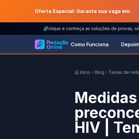
Oferta Especial: Garanta sua vaga em:
clique e conheça as soluções de provas, s
Como Funciona
Depoim
Início
Blog
Temas de red
Medidas 
preconce
HIV | Te