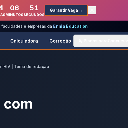
4
06
51
Garantir Vaga →
RAS
MINUTOS
SEGUNDOS
s, faculdades e empresas da
Ennia Education
Calculadora
Correção
Planos para
Concurso
m HIV | Tema de redação
s com