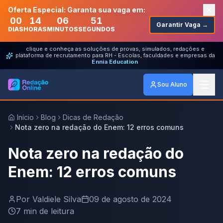
Oferta Especial: Garanta sua vaga em:
00
14
06
51
Garantir Vaga →
DIAS
HORAS
MINUTOS
SEGUNDOS
clique e conheça as soluções de provas, simulados, redações e
plataforma de recrutamento para RH - Escolas, faculdades e empresas da
Ennia Education
Sou Aluno
Início
Blog
Dicas de Redação
Nota zero na redação do Enem: 12 erros comuns
Nota zero na redação do
Enem: 12 erros comuns
Por
Valdiele Silva
09 de agosto de 2024
7
min de leitura