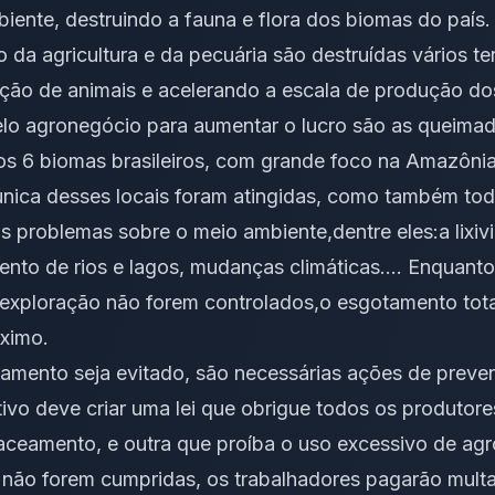
ente, destruindo a fauna e flora dos biomas do país.
 da agricultura e da pecuária são destruídas vários te
ação de animais e acelerando a escala de produção do
pelo agronegócio para aumentar o lucro são as queima
dos 6 biomas brasileiros, com grande foco na Amazôni
única desses locais foram atingidas, como também tod
s problemas sobre o meio ambiente,dentre eles:a lixiv
nto de rios e lagos, mudanças climáticas…. Enquanto o
e exploração não forem controlados,o esgotamento tota
óximo.
mento seja evitado, são necessárias ações de preven
ativo deve criar uma lei que obrigue todos os produtor
raceamento, e outra que proíba o uso excessivo de agr
 não forem cumpridas, os trabalhadores pagarão multas