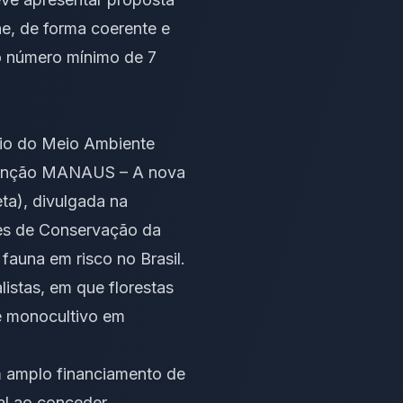
ne, de forma coerente e
 o número mínimo de 7
rio do Meio Ambiente
extinção MANAUS – A nova
ta), divulgada na
es de Conservação da
fauna em risco no Brasil.
istas, em que florestas
de monocultivo em
m amplo financiamento de
al ao conceder