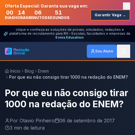
Oferta Especial: Garanta sua vaga em:
00
14
06
51
Garantir Vaga →
DIAS
HORAS
MINUTOS
SEGUNDOS
clique e conheça as soluções de provas, simulados, redações e
plataforma de recrutamento para RH - Escolas, faculdades e empresas da
Ennia Education
Sou Aluno
Início
Blog
Enem
Por que eu não consigo tirar 1000 na redação do ENEM?
Por que eu não consigo tirar
1000 na redação do ENEM?
Por
Otavio Pinheiro
06 de setembro de 2017
3
min de leitura