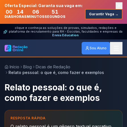
Oferta Especial: Garanta sua vaga em:
00
14
06
51
Garantir Vaga →
DIAS
HORAS
MINUTOS
SEGUNDOS
clique e conheça as soluções de provas, simulados, redações e
plataforma de recrutamento para RH - Escolas, faculdades e empresas da
Ennia Education
Sou Aluno
Início
Blog
Dicas de Redação
Relato pessoal: o que é, como fazer e exemplos
Relato pessoal: o que é,
como fazer e exemplos
RESPOSTA RÁPIDA
O relato pessoal é um gênero textual narrativo