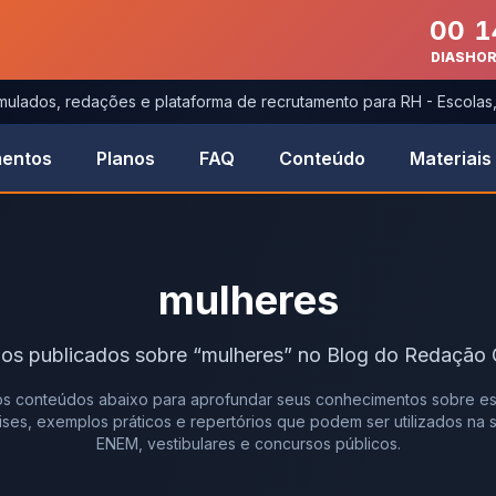
00
1
DIAS
HO
imulados, redações e plataforma de recrutamento para RH - Escola
entos
Planos
FAQ
Conteúdo
Materiais
mulheres
gos
publicados
sobre
“
mulheres
” no Blog do Redação O
s conteúdos abaixo para aprofundar seus conhecimentos sobre es
álises, exemplos práticos e repertórios que podem ser utilizados na
ENEM, vestibulares e concursos públicos.