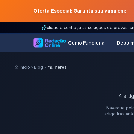
Oferta Especial: Garanta sua vaga em:
clique e conheça as soluções de provas, s
Como Funciona
Depoim
Início
Blog
mulheres
4
arti
Navegue pelo
artigo traz an