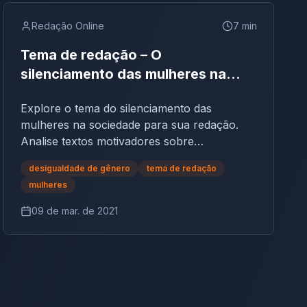
Redação Online
7
min
Tema de redação – O
silenciamento das mulheres na
sociedade
Explore o tema do silenciamento das
mulheres na sociedade para sua redação.
Analise textos motivadores sobre
interrupções e apropriação de ideias.
desigualdade de gênero
tema de redação
Prepare-se para argumentar e propor
mulheres
soluções!
09 de mar. de 2021