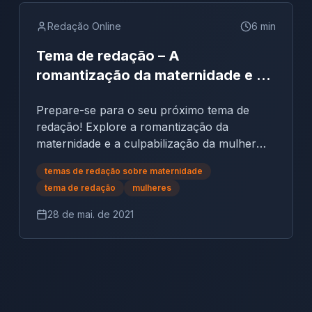
Redação Online
6
min
Tema de redação – A
romantização da maternidade e a
culpabilização da mulher
Prepare-se para o seu próximo tema de
redação! Explore a romantização da
maternidade e a culpabilização da mulher
com nossos textos motivadores. Desenvolva
temas de redação sobre maternidade
um texto dissertativo-argumentativo forte e
tema de redação
mulheres
28 de mai. de 2021