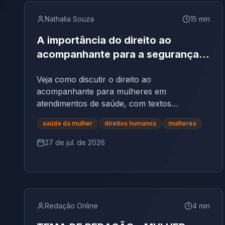
Nathalia Souza
15
min
A importância do direito ao
acompanhante para a segurança
das mulheres em atendimentos de
Veja como discutir o direito ao
saúde no Brasil | Tema de redação
acompanhante para mulheres em
atendimentos de saúde, com textos
motivadores, repertórios e argumentos.
saúde da mulher
direitos humanos
mulheres
27 de jul. de 2026
Redação Online
4
min