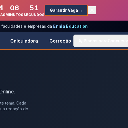
4
06
51
Garantir Vaga →
RAS
MINUTOS
SEGUNDOS
s, faculdades e empresas da
Ennia Education
Calculadora
Correção
Planos para
Concurso
nline.
te tema. Cada
 sua redação do