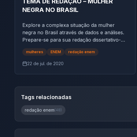
TEMA DE REDAÇÃO – MULHER
NEGRA NO BRASIL
Explore a complexa situação da mulher
negra no Brasil através de dados e análises.
Prepare-se para sua redação dissertativo-
argumentativa com insights valiosos e textos
mulheres
ENEM
redação enem
de apoio.
22 de jul. de 2020
Tags relacionadas
redação enem
(
48
)