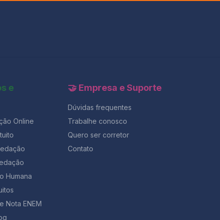
os e
🤝 Empresa e Suporte
Dúvidas frequentes
ção Online
Trabalhe conosco
uito
Quero ser corretor
Redação
Contato
Redação
ção Humana
uitos
de Nota ENEM
og