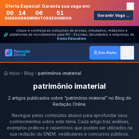
Oferta Especial: Garanta sua vaga em:
00
14
06
51
Garantir Vaga →
DIAS
HORAS
MINUTOS
SEGUNDOS
clique e conheça as soluções de provas, simulados, redações e
plataforma de recrutamento para RH - Escolas, faculdades e empresas da
Ennia Education
Sou Aluno
Início
Blog
patrimônio imaterial
patrimônio imaterial
2
artigos
publicados
sobre
“
patrimônio imaterial
” no Blog do
Redação Online.
Navegue pelos conteúdos abaixo para aprofundar seus
conhecimentos sobre este tema. Cada artigo traz análises,
exemplos práticos e repertórios que podem ser utilizados na
sua redação do ENEM, vestibulares e concursos públicos.