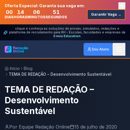
Oferta Especial: Garanta sua vaga em:
00
14
06
51
Garantir Vaga →
DIAS
HORAS
MINUTOS
SEGUNDOS
clique e conheça as soluções de provas, simulados, redações e
plataforma de recrutamento para RH - Escolas, faculdades e empresas da
Ennia Education
Sou Aluno
Início
Blog
TEMA DE REDAÇÃO – Desenvolvimento Sustentável
TEMA DE REDAÇÃO –
Desenvolvimento
Sustentável
Por
Equipe Redação Online
15 de julho de 2020