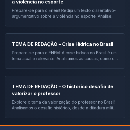
a violência no esporte
Prepare-se para o Enem! Redija um texto dissertativo-
argumentativo sobre a violência no esporte. Analise
textos motivadores com exemplos recentes e reflita
sobre medidas para combater essa problemátic
TEMA DE REDAÇÃO – Crise Hídrica no Brasil
Prepare-se para o ENEM! A crise hídrica no Brasil é um
tema atual e relevante. Analisamos as causas, como o
consumo de carne e o desmatamento, e propomos
soluções para mitigar a escassez de água. Conf
TEMA DE REDAÇÃO – O histórico desafio de
valorizar o professor
Explore o tema da valorização do professor no Brasil!
Analisamos o desafio histórico, desde a ditadura militar
até os dias atuais, e a importância da formação do
senso crítico. Descubra as causas da d