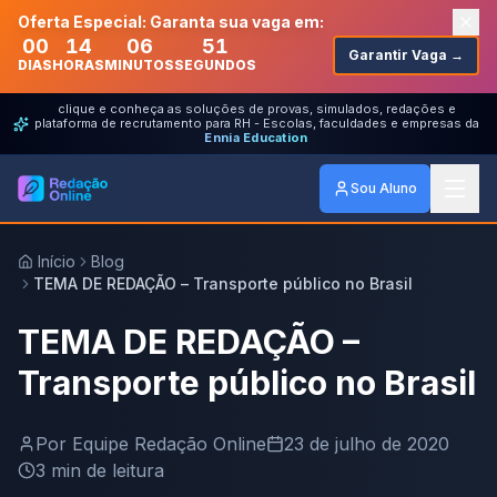
Oferta Especial: Garanta sua vaga em:
00
14
06
51
Garantir Vaga →
DIAS
HORAS
MINUTOS
SEGUNDOS
clique e conheça as soluções de provas, simulados, redações e
plataforma de recrutamento para RH - Escolas, faculdades e empresas da
Ennia Education
Sou Aluno
Início
Blog
TEMA DE REDAÇÃO – Transporte público no Brasil
TEMA DE REDAÇÃO –
Transporte público no Brasil
Por
Equipe Redação Online
23 de julho de 2020
3
min de leitura