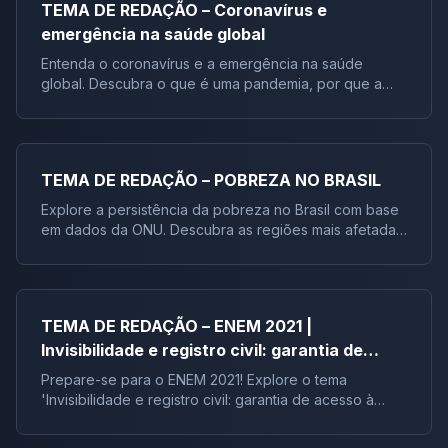
TEMA DE REDAÇÃO – Coronavírus e
emergência na saúde global
Entenda o coronavírus e a emergência na saúde
global. Descubra o que é uma pandemia, por que a
OMS declarou emergência de saúde pública e qual a
probabilidade de um surto global. Informações cruciais
TEMA DE REDAÇÃO – POBREZA NO BRASIL
Explore a persistência da pobreza no Brasil com base
em dados da ONU. Descubra as regiões mais afetadas,
os critérios de avaliação e o papel da agricultura
familiar e programas sociais como o Bolsa Fa
TEMA DE REDAÇÃO – ENEM 2021 |
Invisibilidade e registro civil: garantia de
acesso à cidadania no Brasil
Prepare-se para o ENEM 2021! Explore o tema
'Invisibilidade e registro civil: garantia de acesso à
cidadania no Brasil'. Analise textos motivadores,
inspire-se com um exemplo de redação e aprofunde