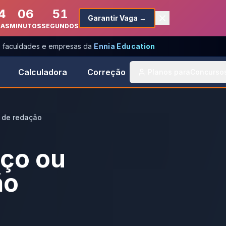
4
06
51
Garantir Vaga →
RAS
MINUTOS
SEGUNDOS
s, faculdades e empresas da
Ennia Education
Calculadora
Correção
Planos para
Concurso
a de redação
nço ou
ão