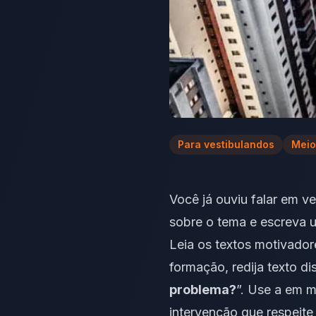
Para vestibulandos
Meio
Você já ouviu falar em v
sobre o tema e escreva 
Leia os textos motivado
formação, redija texto d
problema?
”. Use a em
m
intervenção que respeite