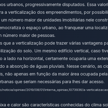
nos urbanos, progressivamente disputados. Essa valo
ra a verticalização dos empreendimentos, por possibil
r um número maior de unidades imobiliárias nele constr
emocratiza o espaço urbano, ao franquear uma locali
m número maior de pessoas.
 que a verticalização pode trazer várias vantagens p
lização do solo. Um mesmo edifício vertical, caso ti
ado a lado na horizontal, certamente ocuparia uma exte
ndo a absorção de águas pluviais. Nesse cenário, as 
s, não apenas em função da maior área ocupada pela 
rbanas que seriam necessárias para lhes dar acesso.
p/noticia/opiniao/2019/08/01/interna_opiniao,1073936/a-verticalizaca
a e calor são características conhecidas do clima sob