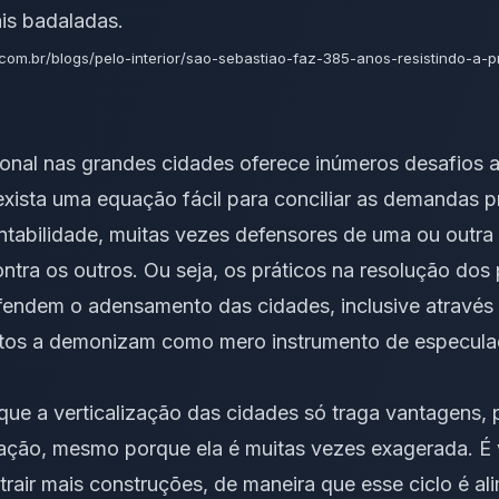
is badaladas.
.com.br/blogs/pelo-interior/sao-sebastiao-faz-385-anos-resistindo-a-
nal nas grandes cidades oferece inúmeros desafios a
xista uma equação fácil para conciliar as demandas pr
abilidade, muitas vezes defensores de uma ou outra v
ntra os outros. Ou seja, os práticos na resolução dos
endem o adensamento das cidades, inclusive através d
tos a demonizam como mero instrumento de especula
que a verticalização das cidades só traga vantagens
ulação, mesmo porque ela é muitas vezes exagerada. É
air mais construções, de maneira que esse ciclo é al