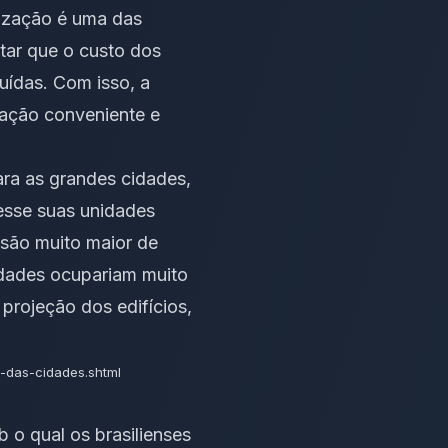
rização é uma das
itar que o custo dos
uídas. Com isso, a
zação conveniente e
ara as grandes cidades,
vesse suas unidades
nsão muito maior de
cidades ocupariam muito
projeção dos edifícios,
o-das-cidades.shtml
 o qual os brasilienses