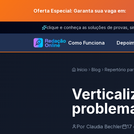
Oferta Especial: Garanta sua vaga em:
clique e conheça as soluções de provas, s
Como Funciona
Depoim
Início
Blog
Repertório pa
Vertical
problema
Por
Claudia Bechler
17