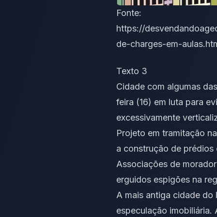
Fonte:
https://desvendandoage
de-charges-em-aulas.ht
Texto 3
Cidade com algumas das 
feira (16) em luta para e
excessivamente verticali
Projeto em tramitação na
a construção de prédios
Associações de moradore
erguidos espigões na regi
A mais antiga cidade do l
especulação imobiliária.