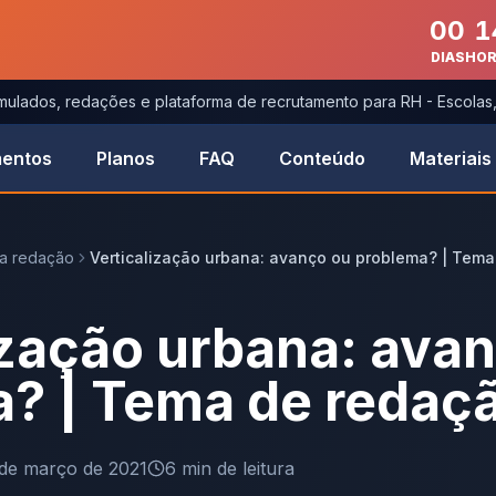
00
1
DIAS
HO
imulados, redações e plataforma de recrutamento para RH - Escola
entos
Planos
FAQ
Conteúdo
Materiais
ra redação
Verticalização urbana: avanço ou problema? | Tem
ização urbana: ava
? | Tema de redaç
 de março de 2021
6
min de leitura