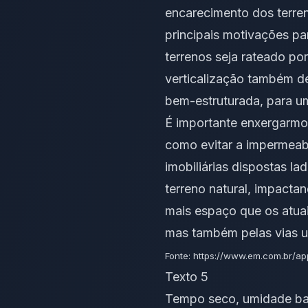
encarecimento dos terre
principais motivações pa
terrenos seja rateado po
verticalização também d
bem-estruturada, para u
É importante enxergarmos
como evitar a impermeabi
imobiliárias dispostas l
terreno natural, impacta
mais espaço que os atuai
mas também pelas vias u
Fonte: https://www.em.com.br/ap
Texto 5
Tempo seco, umidade baix