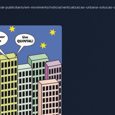
ecial-publicitario/em-movimento/noticia/verticalizacao-urbana-solucao