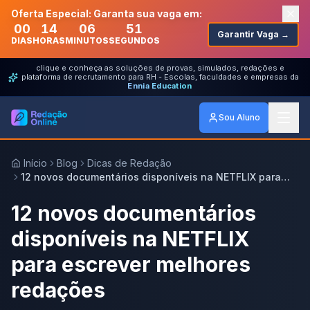
Oferta Especial: Garanta sua vaga em:
00
14
06
51
Garantir Vaga →
DIAS
HORAS
MINUTOS
SEGUNDOS
clique e conheça as soluções de provas, simulados, redações e
plataforma de recrutamento para RH - Escolas, faculdades e empresas da
Ennia Education
Sou Aluno
Início
Blog
Dicas de Redação
12 novos documentários disponíveis na NETFLIX para
escrever melhores redações
12 novos documentários
disponíveis na NETFLIX
para escrever melhores
redações