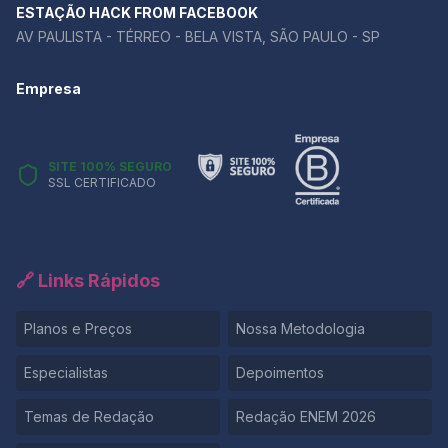
argumento central da redação e usá-las para
ESTAÇÃO HACK FROM FACEBOOK
aprofundar a discussão. Se você ainda tem dúvidas
AV PAULISTA - TÉRREO - BELA VISTA, SÃO PAULO - SP
sobre como aplicar um repertório de forma produtiva,
a melhor maneira de aprender é praticando. 👉 Quer
Empresa
testar sua redação e receber um feedback detalhado
sobre o uso do repertório?
SITE 100% SEGURO
SSL CERTIFICADO
🔗 Links Rápidos
Planos e Preços
Nossa Metodologia
Especialistas
Depoimentos
Temas de Redação
Redação ENEM 2026