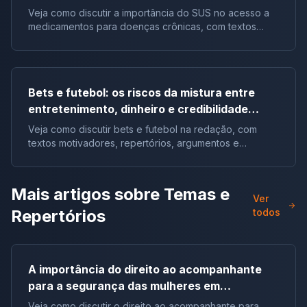
Brasil | Tema de redação
Veja como discutir a importância do SUS no acesso a
medicamentos para doenças crônicas, com textos
motivadores, repertórios e argumentos.
Bets e futebol: os riscos da mistura entre
entretenimento, dinheiro e credibilidade
esportiva | Tema de redação
Veja como discutir bets e futebol na redação, com
textos motivadores, repertórios, argumentos e
proposta sobre credibilidade esportiva.
Mais artigos sobre
Temas e
Ver
Repertórios
todos
A importância do direito ao acompanhante
para a segurança das mulheres em
atendimentos de saúde no Brasil | Tema de
Veja como discutir o direito ao acompanhante para