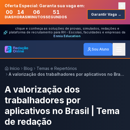
Oferta Especial: Garanta sua vaga em:
00
14
06
51
Garantir Vaga →
DIAS
HORAS
MINUTOS
SEGUNDOS
clique e conheça as soluções de provas, simulados, redações e
plataforma de recrutamento para RH - Escolas, faculdades e empresas da
Ennia Education
Sou Aluno
Início
Blog
Temas e Repertórios
A valorização dos trabalhadores por aplicativos no Brasil
| Tema de redação
A valorização dos
trabalhadores por
aplicativos no Brasil | Tema
de redação