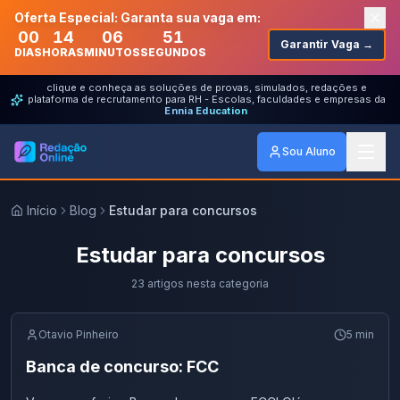
Oferta Especial: Garanta sua vaga em:
00
14
06
51
Garantir Vaga →
DIAS
HORAS
MINUTOS
SEGUNDOS
clique e conheça as soluções de provas, simulados, redações e
plataforma de recrutamento para RH - Escolas, faculdades e empresas da
Ennia Education
Sou Aluno
Início
Blog
Estudar para concursos
Estudar para concursos
23
artigos
nesta categoria
Otavio Pinheiro
5
min
Banca de concurso: FCC