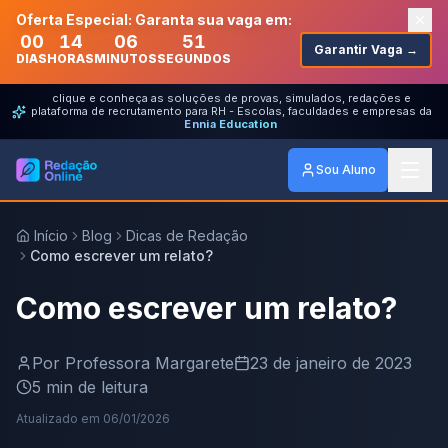
Oferta Especial: Garanta sua vaga em:
00
14
06
51
Garantir Vaga →
DIAS
HORAS
MINUTOS
SEGUNDOS
clique e conheça as soluções de provas, simulados, redações e
plataforma de recrutamento para RH - Escolas, faculdades e empresas da
Ennia Education
Sou Aluno
Início
Blog
Dicas de Redação
Como escrever um relato?
Como escrever um relato?
Por
Professora Margarete
23 de janeiro de 2023
5
min de leitura
Atualizado em
06/01/2026