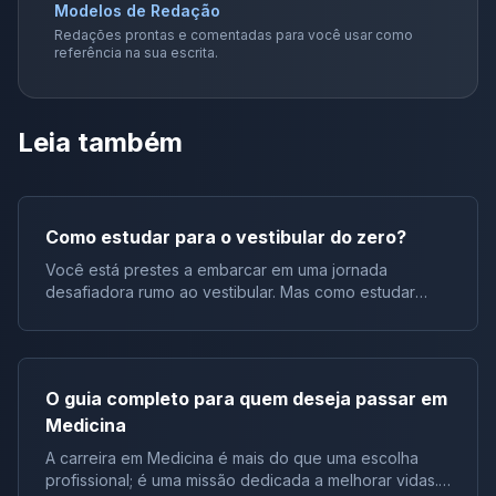
Modelos de Redação
Redações prontas e comentadas para você usar como
referência na sua escrita.
Leia também
Como estudar para o vestibular do zero?
Você está prestes a embarcar em uma jornada
desafiadora rumo ao vestibular. Mas como estudar
para o vestibular do zero? Não se preocupe, estamos
aqui para guiá-lo por esse caminho. Este artigo traz
dicas valiosas e estratégias eficazes para ajudar você
a se preparar com sucesso. 1. A Importância da
O guia completo para quem deseja passar em
Organização Primeiramente, é crucial organizar seus
Medicina
estudos. Por isso, estabeleça um cronograma que
contemple todas as disciplinas, equilibrando-as com
A carreira em Medicina é mais do que uma escolha
períodos de revisão. Além disso, mantenha suas
profissional; é uma missão dedicada a melhorar vidas.
anotações e materiais de estudo em um local