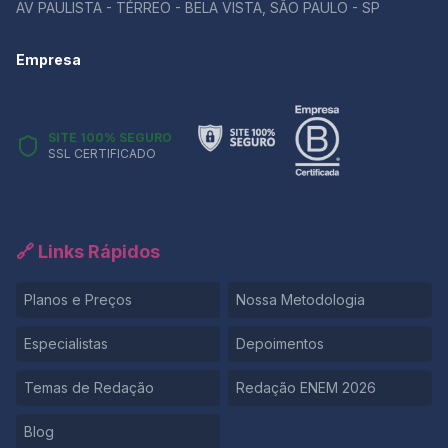
AV PAULISTA - TÉRREO - BELA VISTA, SÃO PAULO - SP
sobre como aplicar um repertório de forma produtiva,
a melhor maneira de aprender é praticando. 👉 Quer
Empresa
testar sua redação e receber um feedback detalhado
sobre o uso do repertório?
SITE 100% SEGURO
SSL CERTIFICADO
🔗 Links Rápidos
Planos e Preços
Nossa Metodologia
Especialistas
Depoimentos
Temas de Redação
Redação ENEM 2026
Blog