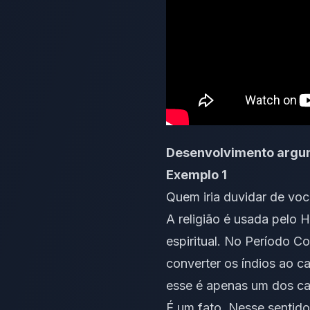
Desenvolvimento argum
Exemplo 1
Quem iria duvidar de vo
A religião é usada pel
espiritual. No Período C
converter os índios ao 
esse é apenas um dos ca
É um fato. Nesse sentido,