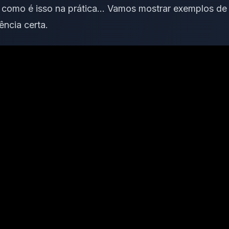
r como é isso na prática… Vamos mostrar exemplos d
ência certa.