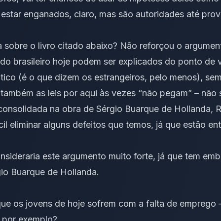
star enganados, claro, mas são autoridades até prov
a sobre o livro citado abaixo? Não reforçou o argume
o brasileiro hoje podem ser explicados do ponto de v
tico (é o que dizem os estrangeiros, pelo menos), se
 também as leis por aqui às vezes “não pegam” – não
 consolidada na obra de Sérgio Buarque de Hollanda,
R
cil eliminar alguns defeitos que temos, já que estão e
onsideraria este argumento muito forte, já que tem e
io Buarque de
Hollanda
.
ue os jovens de hoje sofrem com a falta de emprego 
 por exemplo?