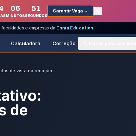
4
06
51
Garantir Vaga →
RAS
MINUTOS
SEGUNDOS
s, faculdades e empresas da
Ennia Education
Calculadora
Correção
Planos para
Concurso
ntos de vista na redação
ativo:
s de