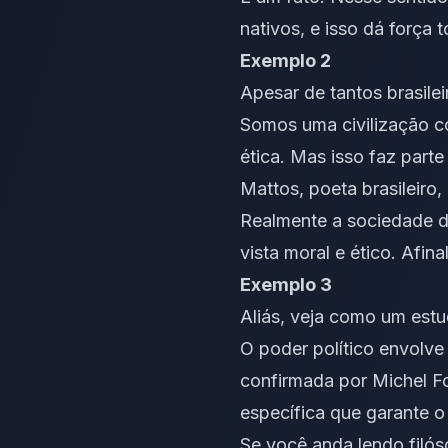
nativos, e isso dá força 
Exemplo 2
Apesar de tantos brasile
Somos uma civilização co
ética. Mas isso faz part
Mattos, poeta brasileir
Realmente a sociedade da
vista moral e ético. Afina
Exemplo 3
Aliás, veja como um estu
O poder político envolve
confirmada por Michel Fo
específica que garante o
Se você anda lendo
filó