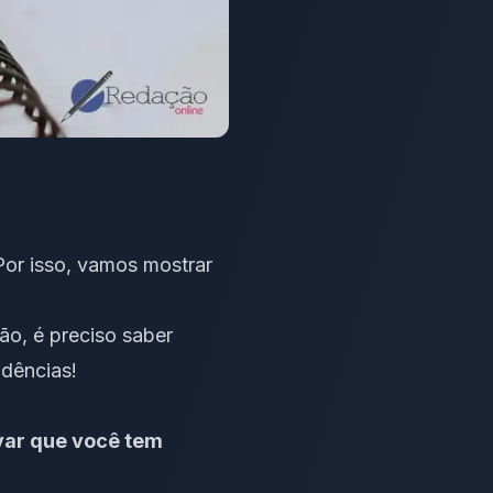
 Por isso, vamos mostrar
o, é preciso saber
idências!
var que você tem