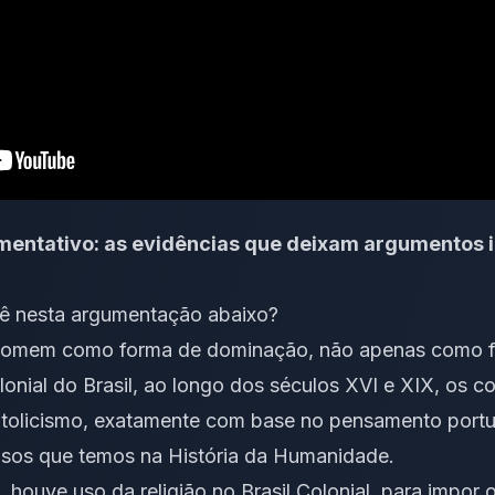
entativo: as evidências que deixam argumentos i
cê nesta argumentação abaixo?
o Homem como forma de dominação, não apenas como 
olonial do Brasil, ao longo dos séculos XVI e XIX, os 
catolicismo, exatamente com base no pensamento portu
sos que temos na História da Humanidade.
 houve uso da religião no Brasil Colonial, para impor