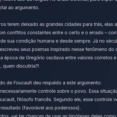
total ao argumento.
iros terem deixado as grandes cidades para trás, elas
m conflitos constantes entre o certo e o errado – con
e de sua condição humana e desde sempre. Já no sécul
o, escreveu seus poemas inspirado nesse fenômeno d
 época de Gregório oscilava entre valores corretos e
l, quem discutiria?!
do de Foucault deu respaldo a este argumento:
 necessariamente controle sobre o povo. Essa situaçã
ucault, filósofo francês. Segundo ele, esse controle
 resultado (favorável aos poderosos).
sofos
, vai ter chances de usar as hipóteses deles como