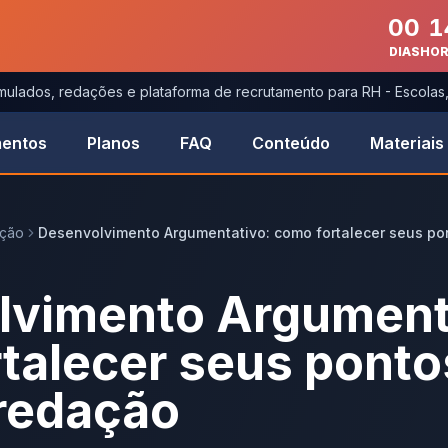
00
1
DIAS
HO
imulados, redações e plataforma de recrutamento para RH - Escola
entos
Planos
FAQ
Conteúdo
Materiais
ação
Desenvolvimento Argumentativo: como fortalecer seus po
lvimento Argument
talecer seus ponto
 redação