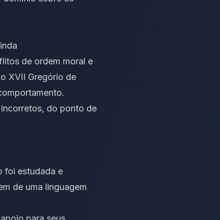
 ainda
flitos de ordem moral e
o XVII Gregório de
o comportamento.
 incorretos, do ponto de
o foi estudada e
 vem de uma linguagem
 apoio para seus