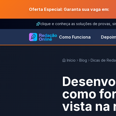
Oferta Especial: Garanta sua vaga em:
clique e conheça as soluções de provas, s
Como Funciona
Depoim
Início
Blog
Dicas de Red
Desenvo
como for
vista na