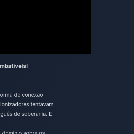
mbatíveis!
forma de conexão
colonizadores tentavam
guês de soberania. E
 o domínio sobre os