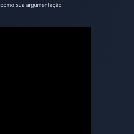
e como
sua argumentação