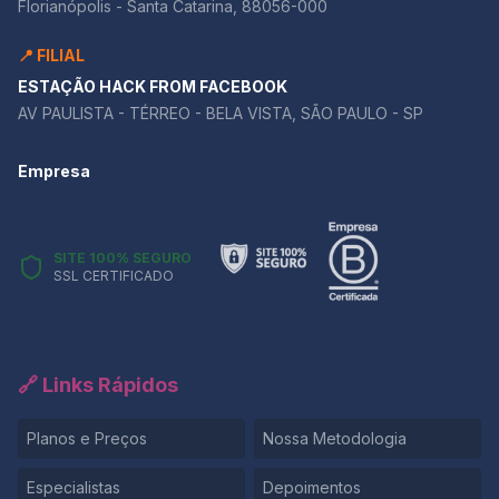
Florianópolis - Santa Catarina, 88056-000
argumentação sólida e alcançar a nota máxima na
Competência II. Isso significa que você precisa
📍 FILIAL
contextualizar bem suas referências, conectá-las ao
argumento central da redação e usá-las para
ESTAÇÃO HACK FROM FACEBOOK
aprofundar a discussão. Se você ainda tem dúvidas
AV PAULISTA - TÉRREO - BELA VISTA, SÃO PAULO - SP
sobre como aplicar um repertório de forma produtiva,
a melhor maneira de aprender é praticando. 👉 Quer
Empresa
testar sua redação e receber um feedback detalhado
sobre o uso do repertório?
SITE 100% SEGURO
SSL CERTIFICADO
🔗 Links Rápidos
Planos e Preços
Nossa Metodologia
Especialistas
Depoimentos