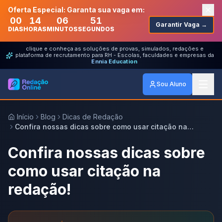
Oferta Especial: Garanta sua vaga em:
00
14
06
51
Garantir Vaga →
DIAS
HORAS
MINUTOS
SEGUNDOS
clique e conheça as soluções de provas, simulados, redações e
plataforma de recrutamento para RH - Escolas, faculdades e empresas da
Ennia Education
Sou Aluno
Início
Blog
Dicas de Redação
Confira nossas dicas sobre como usar citação na
redação!
Confira nossas dicas sobre
como usar citação na
redação!