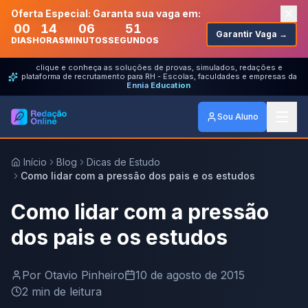
Oferta Especial: Garanta sua vaga em:
00
14
06
51
Garantir Vaga →
DIAS
HORAS
MINUTOS
SEGUNDOS
clique e conheça as soluções de provas, simulados, redações e
plataforma de recrutamento para RH - Escolas, faculdades e empresas da
Ennia Education
Sou Aluno
Início
Blog
Dicas de Estudo
Como lidar com a pressão dos pais e os estudos
Como lidar com a pressão
dos pais e os estudos
Por
Otavio Pinheiro
10 de agosto de 2015
2
min de leitura