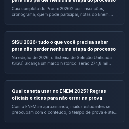
para não perder nenhuma etapa do processo
Guia completo do Prouni 2026/2 com inscrições,
cronograma, quem pode participar, notas do Enem,
documentos e lista de espera.
SISU 2026: tudo o que você precisa saber
para não perder nenhuma etapa do processo
Na edição de 2026, o Sistema de Seleção Unificada
(SISU) alcança um marco histórico: serão 274,8 mil
vagas ofertadas, distribuídas em 7.388 cursos, de 136
instituições públicas, configurando a maior edição do
SISU em número de instituições participantes desde a
criação do programa. Criado pelo Ministério da
Qual caneta usar no ENEM 2025? Regras
Educação (MEC), o Sistema de Seleção Unificada é a
oficiais e dicas para não errar na prova
principal porta de entrada para cursos de graduação
gratuitos em universidades e institutos públicos de
Com o ENEM se aproximando, muitos estudantes se
todo o Brasil. Além disso, a inscrição no SISU é
preocupam com o conteúdo, o tempo de prova e até
totalmente gratuita e deverá ser realizada
o lanche.Mas há um detalhe que pode parecer
exclusivamente pela internet, por meio do Portal Único
pequeno e que, se ignorado, pode anular sua prova
de Acesso ao Ensino Superior, no período de 19 a 23