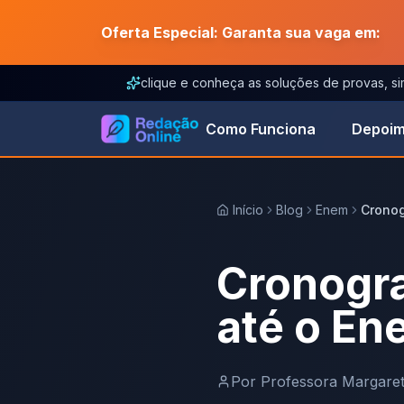
Oferta Especial: Garanta sua vaga em:
clique e conheça as soluções de provas, s
Como Funciona
Depoim
Início
Blog
Enem
Cronog
Cronogra
até o E
Por
Professora Margare