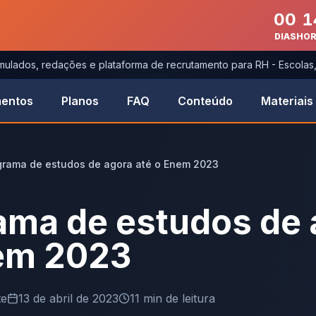
00
1
DIAS
HO
imulados, redações e plataforma de recrutamento para RH - Escola
entos
Planos
FAQ
Conteúdo
Materiais
rama de estudos de agora até o Enem 2023
ma de estudos de 
nem 2023
te
13 de abril de 2023
11
min de leitura