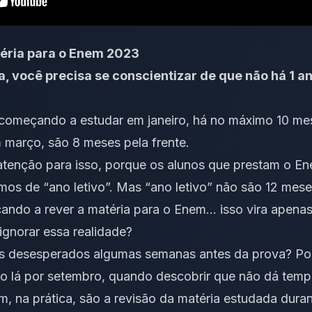
éria para o Enem 2023
, você precisa se conscientizar de que não há 1 a
 começando a estudar em janeiro, há no máximo 10 mes
março, são 8 meses pela frente.
enção para isso, porque os alunos que prestam o Ene
os de “ano letivo”. Mas “ano letivo” não são 12 mes
ndo a rever a matéria para o Enem… isso vira apena
gnorar essa realidade?
os desesperados algumas semanas antes da prova? Po
o lá por setembro, quando descobrir que não dá tem
, na prática, são a revisão da matéria estudada dura