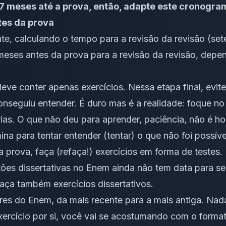
o 7 meses até a prova, então, adapte este cronogr
tes da prova
te, calculando o tempo para a revisão da revisão (se
 meses antes da prova para a revisão da revisão, de
deve conter apenas exercícios. Nessa etapa final, evi
nseguiu entender. É duro mas é a realidade: foque no
rias. O que não deu para aprender, paciência, não é ho
na para tentar entender (tentar) o que não foi possíve
 prova, faça (refaça!) exercícios em forma de testes
ões dissertativas no Enem ainda não tem data para se
aça também exercícios dissertativos.
res do Enem, da mais recente para a mais antiga. Nad
ercício por si, você vai se acostumando com o forma