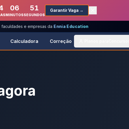
4
06
51
Garantir Vaga →
RAS
MINUTOS
SEGUNDOS
s, faculdades e empresas da
Ennia Education
Calculadora
Correção
Planos para
Concurso
agora