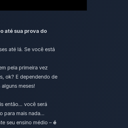
no até sua prova do
es até lá. Se você está
m pela primeira vez
es, ok? E dependendo de
s alguns meses!
is então… você será
po para mais nada…
nte seu ensino médio –
é