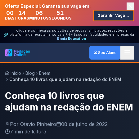
Oferta Especial: Garanta sua vaga em:
00
14
06
51
Garantir Vaga →
DIAS
HORAS
MINUTOS
SEGUNDOS
clique e conheça as soluções de provas, simulados, redações e
plataforma de recrutamento para RH - Escolas, faculdades e empresas da
Ennia Education
Sou Aluno
Início
Blog
Enem
Conheça 10 livros que ajudam na redação do ENEM
Conheça 10 livros que
ajudam na redação do ENEM
Por
Otavio Pinheiro
08 de julho de 2022
7
min de leitura