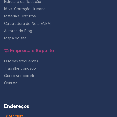
prazo. O filósofo Norberto Bobbio já afirmava que a
Estrutura da Redação
preparação completa com 50% OFF na Black da
verdadeira
Aprovação 2026 e tenha acesso a simulados,
IA vs. Correção Humana
correções e cronogramas personalizados. ✅
Materiais Gratuitos
Conclusão: tempo é estratégia O relógio é seu maior
aliado se você souber controlá-lo.Com um plano de
Calculadora de Nota ENEM
tempo realista, alternando redação e questões, é
Autores do Blog
possível evitar o desespero dos minutos finais e
Mapa do site
garantir um desempenho constante em toda a prova.
Lembre-se: quem treina o tempo antes do ENEM, entra
na sala com foco e sai com resultado.E se você quer
🤝 Empresa e Suporte
testar esse controle de tempo com correção
profissional, o momento é agora — com 50% OFF na
Dúvidas frequentes
maior Black da história do Redação Online.
Trabalhe conosco
Quero ser corretor
Contato
Endereços
📍 MATRIZ