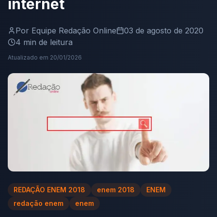
internet
Por
Equipe Redação Online
03 de agosto de 2020
4
min de leitura
Atualizado em
20/01/2026
REDAÇÃO ENEM 2018
enem 2018
ENEM
redação enem
enem