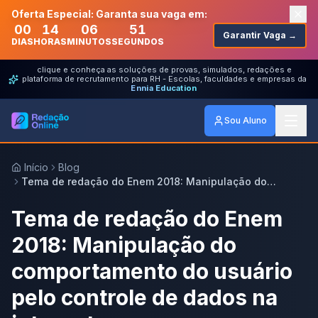
Oferta Especial: Garanta sua vaga em:
00
14
06
51
Garantir Vaga →
DIAS
HORAS
MINUTOS
SEGUNDOS
clique e conheça as soluções de provas, simulados, redações e
plataforma de recrutamento para RH - Escolas, faculdades e empresas da
Ennia Education
Sou Aluno
Início
Blog
Tema de redação do Enem 2018: Manipulação do
comportamento do usuário pelo controle de dados na
internet
Tema de redação do Enem
2018: Manipulação do
comportamento do usuário
pelo controle de dados na