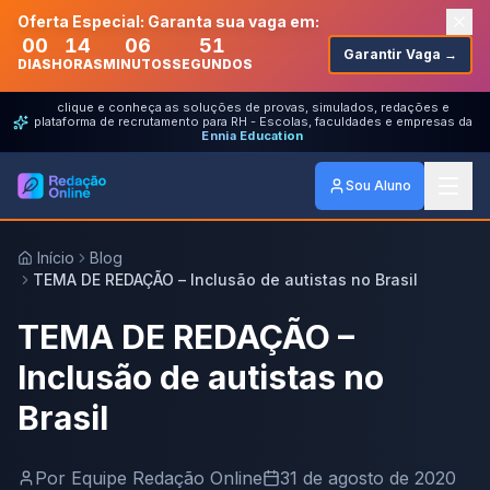
Oferta Especial: Garanta sua vaga em:
00
14
06
51
Garantir Vaga →
DIAS
HORAS
MINUTOS
SEGUNDOS
clique e conheça as soluções de provas, simulados, redações e
plataforma de recrutamento para RH - Escolas, faculdades e empresas da
Ennia Education
Sou Aluno
Início
Blog
TEMA DE REDAÇÃO – Inclusão de autistas no Brasil
TEMA DE REDAÇÃO –
Inclusão de autistas no
Brasil
Por
Equipe Redação Online
31 de agosto de 2020