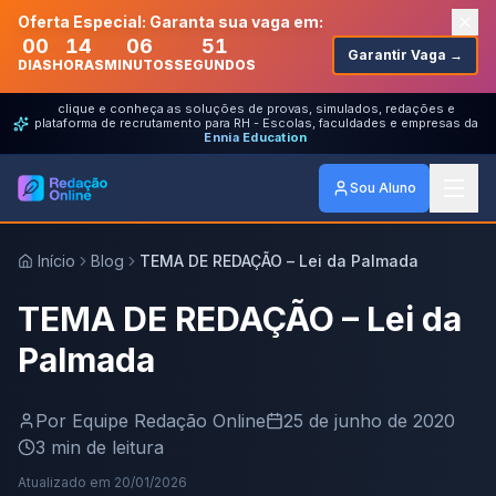
Oferta Especial: Garanta sua vaga em:
00
14
06
51
Garantir Vaga →
DIAS
HORAS
MINUTOS
SEGUNDOS
clique e conheça as soluções de provas, simulados, redações e
plataforma de recrutamento para RH - Escolas, faculdades e empresas da
Ennia Education
Sou Aluno
Início
Blog
TEMA DE REDAÇÃO – Lei da Palmada
TEMA DE REDAÇÃO – Lei da
Palmada
Por
Equipe Redação Online
25 de junho de 2020
3
min de leitura
Atualizado em
20/01/2026