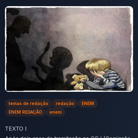
temas de redação
redação
ENEM
ENEM REDAÇÃO
enem
TEXTO I