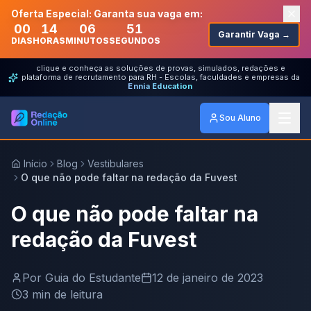
Oferta Especial: Garanta sua vaga em:
00
14
06
51
Garantir Vaga →
DIAS
HORAS
MINUTOS
SEGUNDOS
clique e conheça as soluções de provas, simulados, redações e
plataforma de recrutamento para RH - Escolas, faculdades e empresas da
Ennia Education
Sou Aluno
Início
Blog
Vestibulares
O que não pode faltar na redação da Fuvest
O que não pode faltar na
redação da Fuvest
Por
Guia do Estudante
12 de janeiro de 2023
3
min de leitura