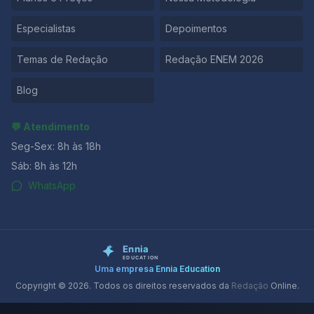
recorrentes para as instituições de ensino, sejam
inseridas no processo educacional, que pode
Especialistas
Depoimentos
representar a possibilidade de mobilidade social e
melhoria nas condições de vida. Além disso, o EAD
Temas de Redação
Redação ENEM 2026
garante a diminuição dos custos com o ensino, que se
Blog
💬 Atendimento
Seg-Sex: 8h às 18h
Sáb: 8h às 12h
WhatsApp
Uma empresa Ennia Education
Copyright © 2026. Todos os direitos reservados da
Redação
Online.