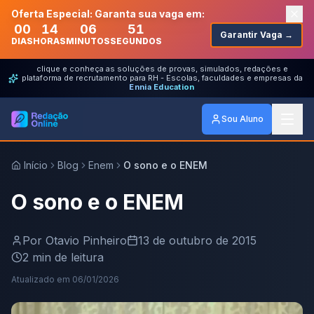
Oferta Especial: Garanta sua vaga em:
00
14
06
51
Garantir Vaga →
DIAS
HORAS
MINUTOS
SEGUNDOS
clique e conheça as soluções de provas, simulados, redações e
plataforma de recrutamento para RH - Escolas, faculdades e empresas da
Ennia Education
Sou Aluno
Início
Blog
Enem
O sono e o ENEM
O sono e o ENEM
Por
Otavio Pinheiro
13 de outubro de 2015
2
min de leitura
Atualizado em
06/01/2026