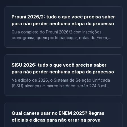
Prouni 2026/2: tudo o que você precisa saber
para não perder nenhuma etapa do processo
Guia completo do Prouni 2026/2 com inscrições,
cronograma, quem pode participar, notas do Enem,
documentos e lista de espera.
SISU 2026: tudo o que você precisa saber
para não perder nenhuma etapa do processo
Na edição de 2026, o Sistema de Seleção Unificada
(SISU) alcança um marco histórico: serão 274,8 mil
vagas ofertadas, distribuídas em 7.388 cursos, de 136
instituições públicas, configurando a maior edição do
SISU em número de instituições participantes desde a
criação do programa. Criado pelo Ministério da
Qual caneta usar no ENEM 2025? Regras
Educação (MEC), o Sistema de Seleção Unificada é a
oficiais e dicas para não errar na prova
principal porta de entrada para cursos de graduação
gratuitos em universidades e institutos públicos de