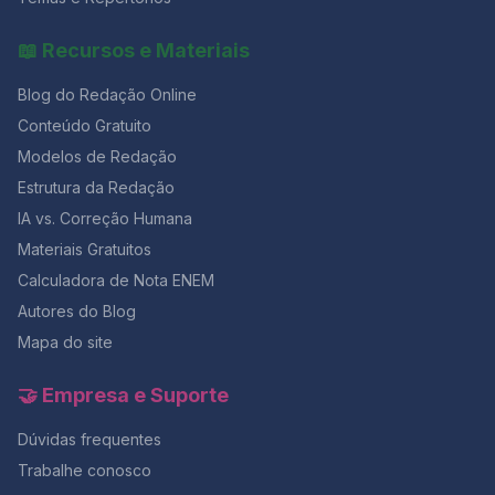
horário mínimo para sair é de 2 horas após o início, e o
caderno só pode ser levado faltando 30 minutos para
📖 Recursos e Materiais
o fim. Evite sair cedo.Mesmo que já tenha terminado,
use o tempo restante para revisar respostas, repassar
Blog do Redação Online
o gabarito e reler sua redação com calma.Essa revisão
final costuma fazer diferença de 50 a 80 pontos na
Conteúdo Gratuito
nota final. Como aproveitar melhor o tempo e manter o
Modelos de Redação
foco? 💥 Faltam poucos dias para o ENEM! Garanta sua
Estrutura da Redação
preparação completa com 50% OFF na Black da
Aprovação 2026 e tenha acesso a simulados,
IA vs. Correção Humana
correções e cronogramas personalizados. ✅
Materiais Gratuitos
Conclusão: tempo é estratégia O relógio é seu maior
aliado se você souber controlá-lo.Com um plano de
Calculadora de Nota ENEM
tempo realista, alternando redação e questões, é
Autores do Blog
possível evitar o desespero dos minutos finais e
Mapa do site
garantir um desempenho constante em toda a prova.
Lembre-se: quem treina o tempo antes do ENEM, entra
na sala com foco e sai com resultado.E se você quer
🤝 Empresa e Suporte
testar esse controle de tempo com correção
profissional, o momento é agora — com 50% OFF na
Dúvidas frequentes
maior Black da história do Redação Online.
Trabalhe conosco