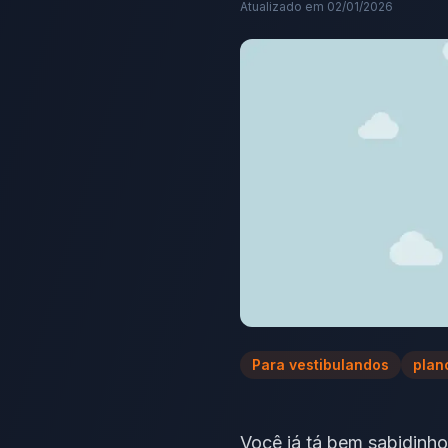
Atualizado em
02/01/2026
Para vestibulandos
plan
Você já tá bem sabidinh