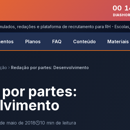
00
1
DIAS
HO
imulados, redações e plataforma de recrutamento para RH - Escola
entos
Planos
FAQ
Conteúdo
Materiais
ação
Redação por partes: Desenvolvimento
por partes:
lvimento
de maio de 2018
10
min de leitura