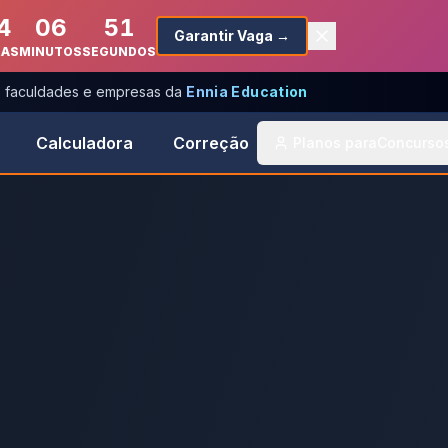
4
06
51
Garantir Vaga →
RAS
MINUTOS
SEGUNDOS
s, faculdades e empresas da
Ennia Education
Calculadora
Correção
Planos para
Concurso