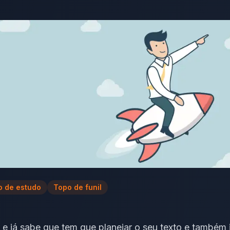
o de estudo
Topo de funil
o e já sabe que tem que
planejar o seu texto
e também j