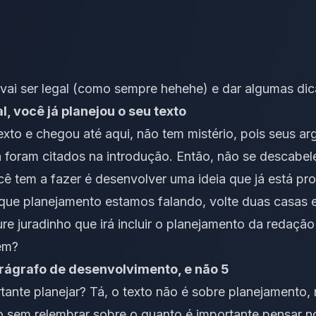
 vai ser legal (como sempre hehehe) e dar algumas di
l, você já planejou o seu texto
exto e chegou até aqui, não tem mistério, pois seus a
 já foram citados na introdução. Então, não se descabe
 tem a fazer é desenvolver uma ideia que já está pro
ue planejamento estamos falando, volte duas casas e
, jure juradinho que irá incluir o planejamento da redaç
em?
rágrafo de desenvolvimento, e não 5
nte planejar? Tá, o texto não é sobre planejamento, ma
sem relembrar sobre o quanto é importante pensar no 