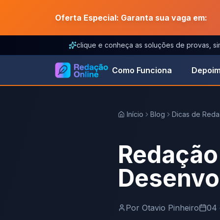
Oferta Especial: Garanta sua vaga em:
clique e conheça as soluções de provas, s
Como Funciona
Depoim
Início
Blog
Dicas de Red
Redação 
Desenvo
Por
Otavio Pinheiro
04 