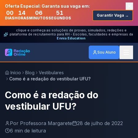
Oferta Especial: Garanta sua vaga em:
00
14
06
51
Garantir Vaga →
DIAS
HORAS
MINUTOS
SEGUNDOS
clique e conheça as soluções de provas, simulados, redações e
plataforma de recrutamento para RH - Escolas, faculdades e empresas da
Ennia Education
Sou Aluno
Início
Blog
Vestibulares
Como é a redação do vestibular UFU?
Como é a redação do
vestibular UFU?
Por
Professora Margarete
28 de julho de 2022
6
min de leitura