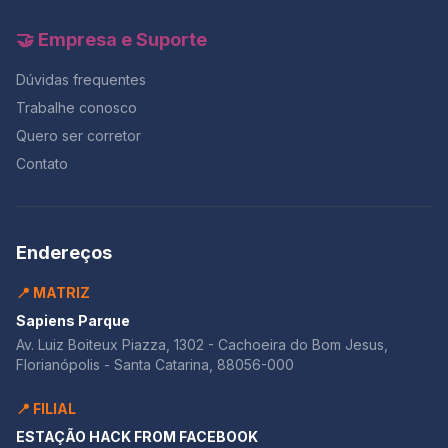
padrões semelhantes ao vestibular. Redação UFMS –
925/1000 pontos Análise completa segundo os
🤝 Empresa e Suporte
critérios oficiais da UFMS A seguir, você confere a
avaliação detalhada dessa redação que alcançou 925
Dúvidas frequentes
pontos no padrão de correção da UFMS. A nota final é
Trabalhe conosco
resultado da soma dos tópicos avaliativos (T1 a T5),
cada um valendo até 200 pontos. No conto
Quero ser corretor
machadiano “Conto de Escola”, Pilar, um menino vadio,
Contato
é vítima do sistema educacional tradicional brasileiro,
que não apresenta medidas que mantenham seus
alunos engajados no ganho de conhecimento. Fora da
ficção, é notório que a educação brasileira enfrenta
Endereços
um problema quanto à adoção de tecnologias no
ensino, as quais possibilitam o ensino à distância
📍 MATRIZ
(EAD), uma vez que não se sabe como alinhar a
dinâmica tradicional à modernidade. Nesse sentido, a
Sapiens Parque
relutância em evoluir a forma de ensino, assim como
Av. Luiz Boiteux Piazza, 1302 - Cachoeira do Bom Jesus,
ocorre em “Conto de Escola”, dificulta a
Florianópolis - Santa Catarina, 88056-000
democratização do acesso à educação, tendo em
vista que a internet é caracterizada por sua
📍 FILIAL
abrangência. Contudo, observa-se que o EAD pode
representar o retrocesso da aprendizagem, haja vista
ESTAÇÃO HACK FROM FACEBOOK