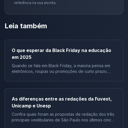
referência na sua escrita.
Leia também
O que esperar da Black Friday na educação
em 2025
Quando se fala em Black Friday, a maioria pensa em
eletrônicos, roupas ou promoções de curto prazo.
Entretanto, em 2025 cresce uma tendência importante:
investir em educação na Black Friday. Diferente de
produtos que se desgastam ou ficam obsoletos,
conhecimento é um ativo permanente. Neste artigo,
As diferenças entre as redações da Fuvest,
você vai entender: 👉 Se quiser acesso antecipado à
Unicamp e Unesp
maior oferta da história da Redação Online, entre
agora no nosso Grupo VIP: O que esperar da Black
Confira quais foram as propostas de redação dos três
Friday 2025 na educação? A Black Friday de 2025
principais vestibulares de São Paulo nos últimos cinco
promete ser uma das maiores já vistas no Brasil.
anos. Você estudou, se preparou para todas as