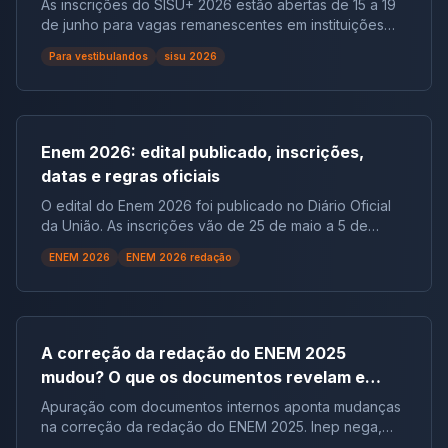
As inscrições do SISU+ 2026 estão abertas de 15 a 19
Medicina exige um sólido planejamento financeiro para
Citologia Histologia e fisiologia Fundamentos da
argumentação fica imbatível com a evidência certa.
de junho para vagas remanescentes em instituições
quem opta pelo ensino privado, com mensalidades
ecologia Biotecnologia FILOSOFIA Ética e justiça
Desenvolvimento argumentativo: as evidências que
públicas. Entenda quem pode participar e veja o
variando entre R$5.000,00 a R$12.000,00. Por outro
Filosofia antiga Filosofia contemporânea Natureza do
deixam argumentos imbatíveis! Exemplo 1 Quem iria
Para vestibulandos
sisu 2026
calendário.
lado, estudantes podem buscar vagas em
conhecimento SOCIOLOGIA Mundo do trabalho Cultura
duvidar de você nesta argumentação abaixo? A
universidades públicas, já que uma pontuação alta no
e indústria cultural Ideologia Meios de comunicação,
religião é usada pelo Homem como forma de
Enem pode abrir as portas para uma educação de
tecnologia e cultura de massa MATÉMATICA Geometria
dominação, não apenas como forma de conexão
qualidade sem custos. Quanto ganha um Médico? 💰
Escala, razão e proporção Aritmética Gráficos e
espiritual. No Período Colonial do Brasil, ao longo dos
Salário do Médico: segundo a Fenam, o piso salarial
Enem 2026: edital publicado, inscrições,
tabelas FÍSICA Mecânica Eletricidade e energia
séculos XVI e XIX, os colonizadores tentavam
para 20 horas semanais é R$16.106,38, ou seja, esse
datas e regras oficiais
Ondulatória Termologia QUÍMICA Físico-química
converter os índios ao catolicismo, exatamente com
valor pode variar com a especialidade e região de
Química geral Química orgânica Meio ambiente 2.
base no pensamento português de soberania. E esse
O edital do Enem 2026 foi publicado no Diário Oficial
atuação. 📈 Potencial de crescimento salarial: por
Análise detalhada dos editais Primeiramente, os editais
é apenas um dos casos que temos na História da
da União. As inscrições vão de 25 de maio a 5 de
exemplo, iniciam com salários acima de R$5.000,00,
são fontes valiosas de informações, uma vez que ao
Humanidade. É um fato. Nesse sentido, houve uso da
junho, a taxa é de R$ 85 e as provas serão aplicadas
médicos experientes e com currículos enriquecidos
lê-los cuidadosamente, você entenderá melhor as
religião no Brasil Colonial, para impor o domínio sobre
ENEM 2026
ENEM 2026 redação
em 8 e 15 de novembro.
podem alcançar rendimentos superiores a
exigências de cada vestibular e, sem dúvida, poderá
os nativos, e isso dá força total ao argumento. Exemplo
R$21.000,00. Quantos anos dura o curso de Medicina?
concentrar seus esforços nos conteúdos mais
2 Apesar de tantos brasileiros terem deixado as
A jornada para se tornar médico no Brasil geralmente é
relevantes. 3. Simulados: a prática conduz à perfeição
grandes cidades para trás, elas ainda Somos uma
de 6 anos. No entanto, esse período pode se
Em seguida, a realização de simulados é uma
civilização com conflitos constantes entre o certo e o
estender se houver necessidade de créditos
A correção da redação do ENEM 2025
excelente forma de avaliar seu conhecimento e
errado – conflitos de ordem moral e ética. Mas isso faz
adicionais ou atividades extracurriculares. Qual a
mudou? O que os documentos revelam e
familiarizar-se com o formato das provas. Além disso,
parte de sua condição humana e desde sempre. Já no
grade curricular do curso ? O curso inicia com um ciclo
eles ajudam a identificar áreas que necessitam de mais
século XVII Gregório de Mattos, poeta brasileiro,
como isso afeta sua preparação para 2026
Apuração com documentos internos aponta mudanças
básico focado em ciências biológicas e sociais,
atenção. 4. Foco nas matérias difíceis Ademais, cada
escreveu seus poemas inspirado nesse fenômeno do
na correção da redação do ENEM 2025. Inep nega,
seguido por um ciclo clínico que leva os alunos da
estudante tem suas próprias dificuldades. Então,
comportamento. Realmente a sociedade da época de
mas o debate acende o alerta: a preparação do