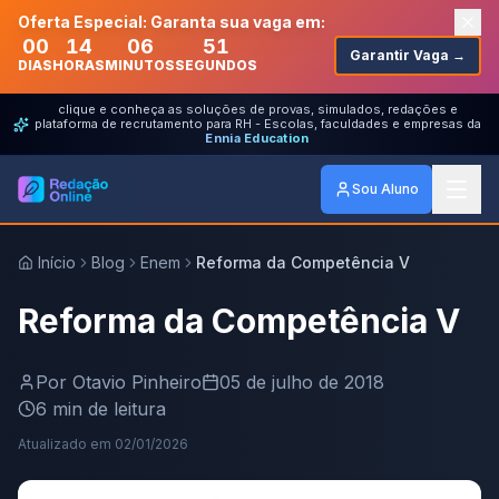
Oferta Especial: Garanta sua vaga em:
00
14
06
51
Garantir Vaga →
DIAS
HORAS
MINUTOS
SEGUNDOS
clique e conheça as soluções de provas, simulados, redações e
plataforma de recrutamento para RH - Escolas, faculdades e empresas da
Ennia Education
Sou Aluno
Início
Blog
Enem
Reforma da Competência V
Reforma da Competência V
Por
Otavio Pinheiro
05 de julho de 2018
6
min de leitura
Atualizado em
02/01/2026