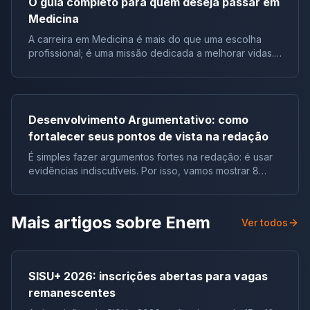
O guia completo para quem deseja passar em
Organização Primeiramente, é crucial organizar seus
Medicina
estudos. Por isso, estabeleça um cronograma que
contemple todas as disciplinas, equilibrando-as com
A carreira em Medicina é mais do que uma escolha
períodos de revisão. Além disso, mantenha suas
profissional; é uma missão dedicada a melhorar vidas.
anotações e materiais de estudo em um local
Por isso, neste artigo, exploraremos o guia para quem
acessível. Assim, você maximiza seu tempo e
deseja passar em Medicina, oferecendo informações
eficiência, agora vamos verificar como estudar para o
valiosas para aqueles que sonham em seguir essa
vestibular do zero. O que mais cai em cada matéria no
nobre profissão. Desse modo, quer ser aprovado em
Enem? Agora, exploramos os assuntos mais frequentes
Desenvolvimento Argumentativo: como
Medicina? Descubra tudo sobre o curso agora! Guia
no ENEM, o vestibular mais importante do Brasil. Desse
fortalecer seus pontos de vista na redação
para quem deseja passar em Medicina: como funciona
modo, esses temas para o ENEM quanto para outros
o curso ? Sem dúvida, a jornada para se tornar médico
vestibulares significativos. PORTUGUÊS Leitura e
É simples fazer argumentos fortes na redação: é usar
no Brasil geralmente se estende por seis anos. Dessa
interpretação de textos Estrutura textual e análise de
evidências indiscutíveis. Por isso, vamos mostrar 8
maneira, os estudantes começam com uma fase
discurso Leitura e artes Gênero textual ESPANHOL
exemplos práticos de como fazer isso, neste artigo.
teórica, mergulhando em disciplinas fundamentais
Leitura e interpretação de textos Semântica e domínio
Para desenvolver sua argumentação e conseguir uma
como anatomia e fisiologia. Além disso, a experiência
lexical Análise de texto literário em prosa Identificação
nota máxima numa redação, é preciso saber
Mais artigos sobre
Enem
se expande para a prática em hospitais e clínicas,
Ver todos
de função do texto INGLÊS Leitura e interpretação de
fortalecer seus pontos de vista, sem dúvida. Desse
onde os futuros médicos aprendem na linha de frente,
textos Leitura e inter de cartuns, tirinhas e charges
modo, o segredo são as evidências! Pode observar :
interagindo diretamente com pacientes. Sobretudo, a
Domínio lexical Análise e interpretação de poemas e
toda argumentação perfeita tem evidências
educação médica não termina na graduação; ela
canções HISTÓRIA Idade Contemporânea Brasil
indiscutíveis. Sempre é preciso mostrar evidências do
continua através de especializações e atualizações
SISU+ 2026: inscrições abertas para vagas
Colônia Brasil Império História política GEOGRAFIA
que você está dizendo, comprovar que você tem
contínuas. Qual o valor de um curso de Medicina? Sem
remanescentes
Geografia agrária Meio ambiente Questões
razão. Mas ok, você quer saber como é isso na
dúvida, considerado o curso mais caro no Brasil,
econômicas e globalização Geografia física BIOLOGIA
prática… Vamos mostrar exemplos de como sua