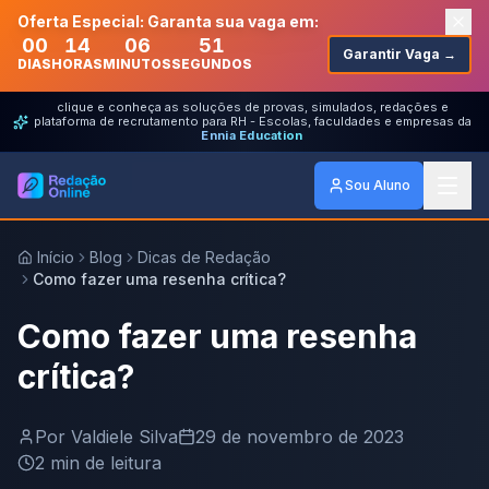
Oferta Especial: Garanta sua vaga em:
00
14
06
51
Garantir Vaga →
DIAS
HORAS
MINUTOS
SEGUNDOS
clique e conheça as soluções de provas, simulados, redações e
plataforma de recrutamento para RH - Escolas, faculdades e empresas da
Ennia Education
Sou Aluno
Início
Blog
Dicas de Redação
Como fazer uma resenha crítica?
Como fazer uma resenha
crítica?
Por
Valdiele Silva
29 de novembro de 2023
2
min de leitura