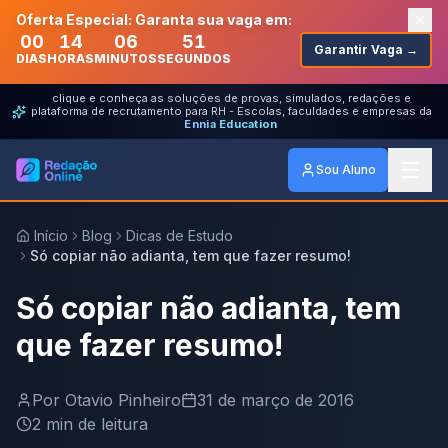
Oferta Especial: Garanta sua vaga em:
00
14
06
51
Garantir Vaga →
DIAS
HORAS
MINUTOS
SEGUNDOS
clique e conheça as soluções de provas, simulados, redações e
plataforma de recrutamento para RH - Escolas, faculdades e empresas da
Ennia Education
Sou Aluno
Início
Blog
Dicas de Estudo
Só copiar não adianta, tem que fazer resumo!
Só copiar não adianta, tem
que fazer resumo!
Por
Otavio Pinheiro
31 de março de 2016
2
min de leitura