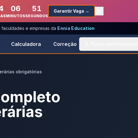
4
06
51
Garantir Vaga →
RAS
MINUTOS
SEGUNDOS
s, faculdades e empresas da
Ennia Education
Calculadora
Correção
Planos para
Concurso
rárias obrigatórias
completo
rárias