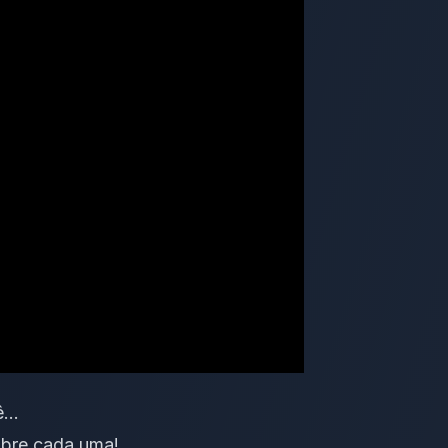
cê…
obre cada uma!