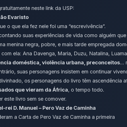
gratuitamente neste link da USP
:
ão Evaristo
que o que ela fez nele foi uma “escrevivência”.
contando suas experiências de vida como alguém que 
uma menina negra, pobre, e mais tarde empregada domé
 com ela: Ana Davenga, Maria, Duzu, Natalina, Lua
ência doméstica, violência urbana, preconceitos
… 
ontrário, suas personagens insistem em continuar vive
ivinhado, os personagens do livro têm ascendência a
ados que vieram da África
, o tempo todo.
er este livro sem se comover.
l-rei D. Manuel – Pero Vaz de Caminha
deram a Carta de Pero Vaz de Caminha a primeira