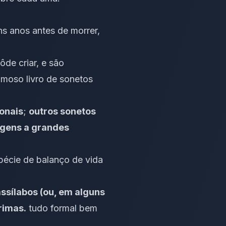
ns anos antes de morrer,
de criar, e são
amoso livro de sonetos
ionais
;
outros sonetos
agens a grandes
écie de balanço de vida
ssílabos (ou, em alguns
rimas.
tudo formal bem