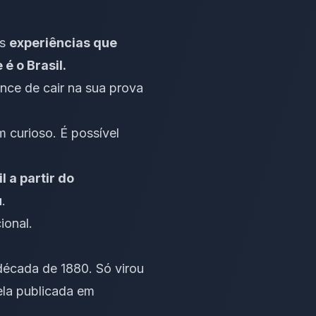
as
experiências que
é o Brasil.
nce de cair na sua prova
 curioso. É possível
 a partir do
u
.
ional
.
 década de 1880. Só virou
ela publicada em