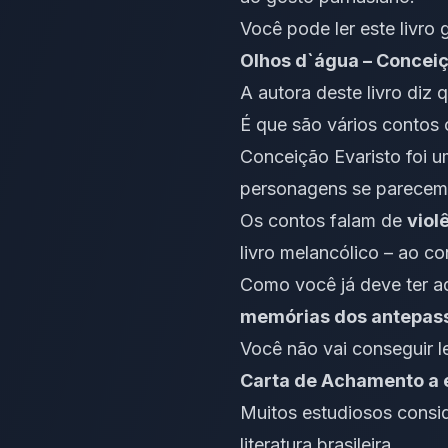
Você pode ler este livro 
Olhos d`água – Conceiç
A autora deste livro diz 
É que são vários contos 
Conceição Evaristo foi 
personagens se parecem
Os contos falam de
viol
livro melancólico – ao c
Como você já deve ter ad
memórias dos antepass
Você não vai conseguir l
Carta de Achamento a e
Muitos estudiosos consi
literatura brasileira.