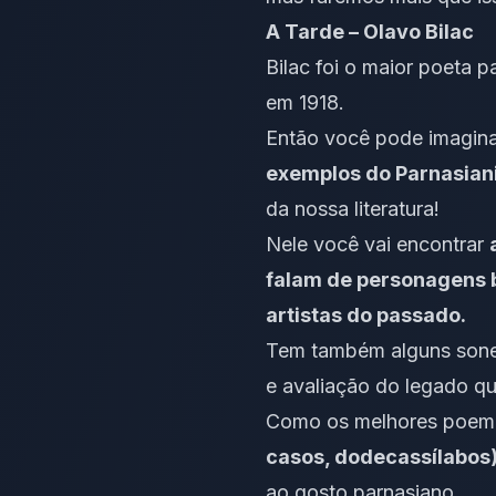
A Tarde – Olavo Bilac
Bilac foi o maior poeta p
em 1918.
Então você pode imaginar
exemplos do Parnasia
da nossa literatura!
Nele você vai encontrar
falam de personagens b
artistas do passado.
Tem também alguns sonet
e avaliação do legado qu
Como os melhores poemas
casos, dodecassílabos)
ao gosto parnasiano.