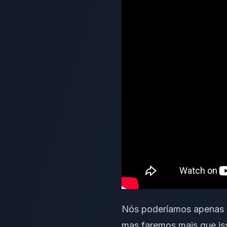
Nós poderíamos apenas d
mas faremos mais que is