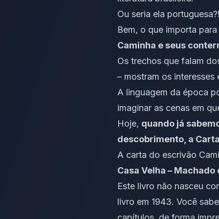
Ou seria ela portuguesa?
Bem, o que importa para 
Caminha e seus conterr
Os trechos que falam do
– mostram os interesses
A linguagem da época po
imaginar as cenas em qu
Hoje,
quando já sabemos
descobrimento, a Cart
A carta do escrivão Cami
Casa Velha – Machado 
Este livro não nasceu com
livro em 1943. Você sabe
capítulos, de forma impr