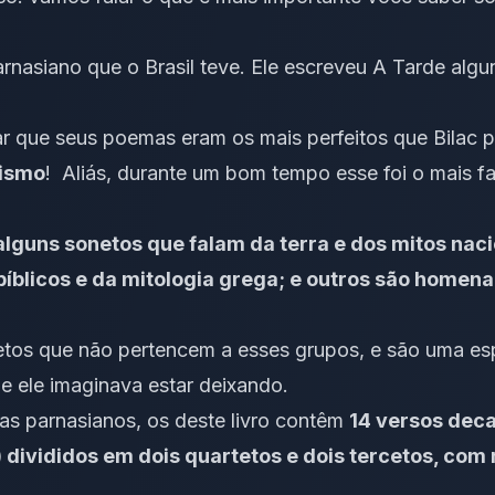
arnasiano que o Brasil teve. Ele escreveu A Tarde algu
 que seus poemas eram os mais perfeitos que Bilac pô
nismo
! Aliás, durante um bom tempo esse foi o mais f
alguns sonetos que falam da terra e dos mitos nac
íblicos e da mitologia grega; e outros são homen
os que não pertencem a esses grupos, e são uma esp
e ele imaginava estar deixando.
 parnasianos, os deste livro contêm
14 versos deca
 divididos em dois quartetos e dois tercetos, com 