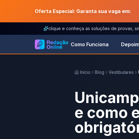
Oferta Especial: Garanta sua vaga em:
clique e conheça as soluções de provas, s
Como Funciona
Depoim
Início
Blog
Vestibulares
Unicamp 
e como e
obrigató