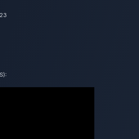
023
S):