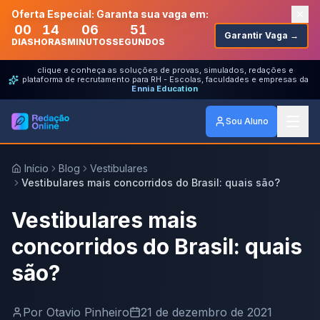
Oferta Especial: Garanta sua vaga em:
00
14
06
51
Garantir Vaga →
DIAS
HORAS
MINUTOS
SEGUNDOS
clique e conheça as soluções de provas, simulados, redações e
plataforma de recrutamento para RH - Escolas, faculdades e empresas da
Ennia Education
Sou Aluno
Início
Blog
Vestibulares
Vestibulares mais concorridos do Brasil: quais são?
Vestibulares mais
concorridos do Brasil: quais
são?
Por
Otavio Pinheiro
21 de dezembro de 2021