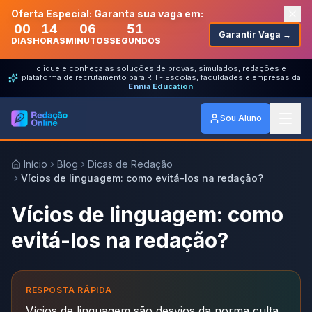
Oferta Especial: Garanta sua vaga em:
00
14
06
51
Garantir Vaga →
DIAS
HORAS
MINUTOS
SEGUNDOS
clique e conheça as soluções de provas, simulados, redações e
plataforma de recrutamento para RH - Escolas, faculdades e empresas da
Ennia Education
Sou Aluno
Início
Blog
Dicas de Redação
Vícios de linguagem: como evitá-los na redação?
Vícios de linguagem: como
evitá-los na redação?
RESPOSTA RÁPIDA
Vícios de linguagem são desvios da norma culta