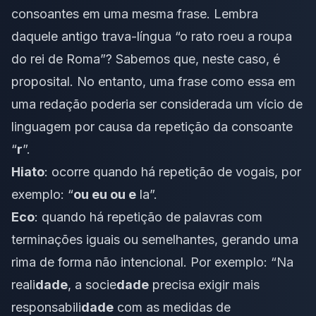
consoantes em uma mesma frase. Lembra
daquele antigo trava-língua “o rato roeu a roupa
do rei de Roma”? Sabemos que, neste caso, é
proposital. No entanto, uma frase como essa em
uma redação poderia ser considerada um vício de
linguagem por causa da repetição da consoante
“
r
”.
Hiato
: ocorre quando há repetição de vogais, por
exemplo: “
ou eu ou e
la”.
Eco
: quando há repetição de palavras com
terminações iguais ou semelhantes, gerando uma
rima de forma não intencional. Por exemplo: “Na
reali
dade
, a socie
dade
precisa exigir mais
responsabili
dade
com as medidas de