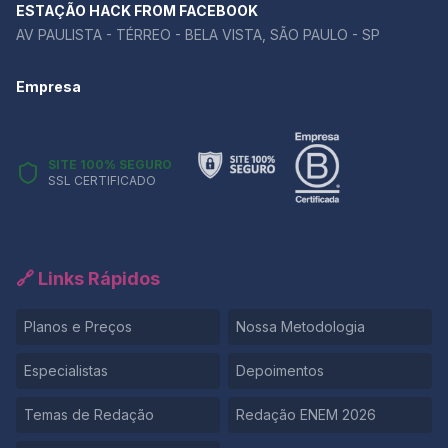
argumento central da redação e usá-las para
ESTAÇÃO HACK FROM FACEBOOK
aprofundar a discussão. Se você ainda tem dúvidas
AV PAULISTA - TÉRREO - BELA VISTA, SÃO PAULO - SP
sobre como aplicar um repertório de forma produtiva,
a melhor maneira de aprender é praticando. 👉 Quer
Empresa
testar sua redação e receber um feedback detalhado
sobre o uso do repertório?
SITE 100% SEGURO
SSL CERTIFICADO
🔗 Links Rápidos
Planos e Preços
Nossa Metodologia
Especialistas
Depoimentos
Temas de Redação
Redação ENEM 2026