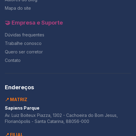
possível evitar o desespero dos minutos finais e
Mapa do site
garantir um desempenho constante em toda a prova.
Lembre-se: quem treina o tempo antes do ENEM, entra
na sala com foco e sai com resultado.E se você quer
🤝 Empresa e Suporte
testar esse controle de tempo com correção
profissional, o momento é agora — com 50% OFF na
Dúvidas frequentes
maior Black da história do Redação Online.
Trabalhe conosco
Quero ser corretor
Contato
Endereços
📍 MATRIZ
Sapiens Parque
Av. Luiz Boiteux Piazza, 1302 - Cachoeira do Bom Jesus,
Florianópolis - Santa Catarina, 88056-000
📍 FILIAL