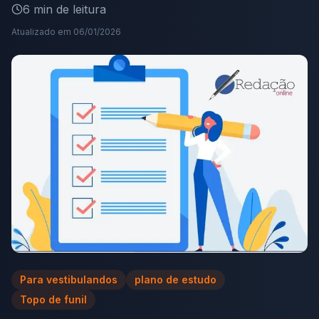
6
min de leitura
Atualizado em
06/01/2026
Para vestibulandos
plano de estudo
Topo de funil