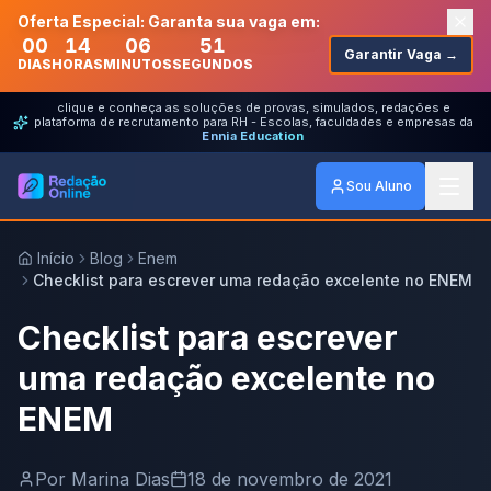
Oferta Especial: Garanta sua vaga em:
00
14
06
51
Garantir Vaga →
DIAS
HORAS
MINUTOS
SEGUNDOS
clique e conheça as soluções de provas, simulados, redações e
plataforma de recrutamento para RH - Escolas, faculdades e empresas da
Ennia Education
Sou Aluno
Início
Blog
Enem
Checklist para escrever uma redação excelente no ENEM
Checklist para escrever
uma redação excelente no
ENEM
Por
Marina Dias
18 de novembro de 2021