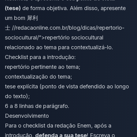
(tese)
de forma objetiva. Além disso, apresente
um bom
犀利
士
//redacaonline.com.br/blog/dicas/repertorio-
sociocultural/”>repertório sociocultural
relacionado ao tema para contextualizá-lo.
Checklist para a introdução:
repertório pertinente ao tema;
contextualização do tema;
tese explícita (ponto de vista defendido ao longo
do texto);
6 a 8 linhas de parágrafo.
Desenvolvimento
Para o checklist da redação Enem, após a
introdução,
defenda a sua
tese
! Escreva o