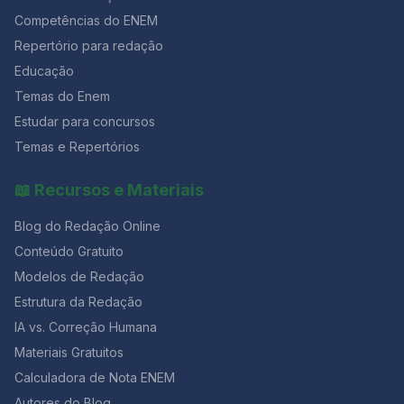
curta 1 min Resolva primeiro e ganhe ritmo. Média /
Competências do ENEM
interpretativa 2 min Destaque palavras-chave e elimine
Repertório para redação
alternativas. Difícil / interdisciplinar 3 min Pule e volte se
sobrar tempo. ⚙️ Dica estratégica: acerte mais
Educação
questões fáceis e médias. É isso que eleva sua nota na
Temas do Enem
TRI. Que horas acaba o primeiro dia do ENEM? O 1º dia
Estudar para concursos
termina às 19h (horário de Brasília).A partir desse
momento, nenhuma resposta pode ser entregue.O
Temas e Repertórios
horário mínimo para sair é de 2 horas após o início, e o
caderno só pode ser levado faltando 30 minutos para
📖 Recursos e Materiais
o fim. Evite sair cedo.Mesmo que já tenha terminado,
use o tempo restante para revisar respostas, repassar
Blog do Redação Online
o gabarito e reler sua redação com calma.Essa revisão
final costuma fazer diferença de 50 a 80 pontos na
Conteúdo Gratuito
nota final. Como aproveitar melhor o tempo e manter o
Modelos de Redação
foco? 💥 Faltam poucos dias para o ENEM! Garanta sua
Estrutura da Redação
preparação completa com 50% OFF na Black da
Aprovação 2026 e tenha acesso a simulados,
IA vs. Correção Humana
correções e cronogramas personalizados. ✅
Materiais Gratuitos
Conclusão: tempo é estratégia O relógio é seu maior
aliado se você souber controlá-lo.Com um plano de
Calculadora de Nota ENEM
tempo realista, alternando redação e questões, é
Autores do Blog