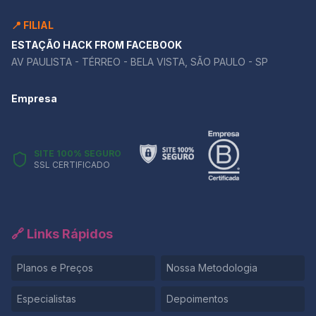
Competência II. Isso significa que você precisa
📍 FILIAL
contextualizar bem suas referências, conectá-las ao
argumento central da redação e usá-las para
ESTAÇÃO HACK FROM FACEBOOK
aprofundar a discussão. Se você ainda tem dúvidas
AV PAULISTA - TÉRREO - BELA VISTA, SÃO PAULO - SP
sobre como aplicar um repertório de forma produtiva,
a melhor maneira de aprender é praticando. 👉 Quer
Empresa
testar sua redação e receber um feedback detalhado
sobre o uso do repertório?
SITE 100% SEGURO
SSL CERTIFICADO
🔗 Links Rápidos
Planos e Preços
Nossa Metodologia
Especialistas
Depoimentos