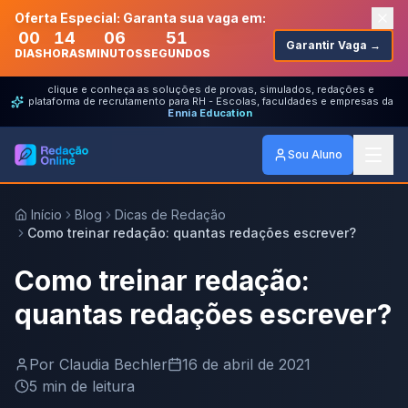
Oferta Especial: Garanta sua vaga em:
00
14
06
51
Garantir Vaga →
DIAS
HORAS
MINUTOS
SEGUNDOS
clique e conheça as soluções de provas, simulados, redações e
plataforma de recrutamento para RH - Escolas, faculdades e empresas da
Ennia Education
Sou Aluno
Início
Blog
Dicas de Redação
Como treinar redação: quantas redações escrever?
Como treinar redação:
quantas redações escrever?
Por
Claudia Bechler
16 de abril de 2021
5
min de leitura