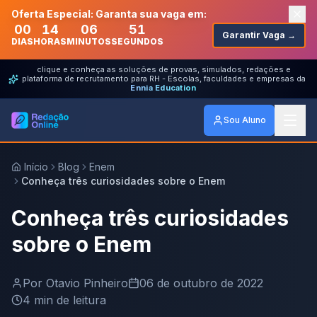
Oferta Especial: Garanta sua vaga em:
00
14
06
51
Garantir Vaga →
DIAS
HORAS
MINUTOS
SEGUNDOS
clique e conheça as soluções de provas, simulados, redações e
plataforma de recrutamento para RH - Escolas, faculdades e empresas da
Ennia Education
Sou Aluno
Início
Blog
Enem
Conheça três curiosidades sobre o Enem
Conheça três curiosidades
sobre o Enem
Por
Otavio Pinheiro
06 de outubro de 2022
4
min de leitura