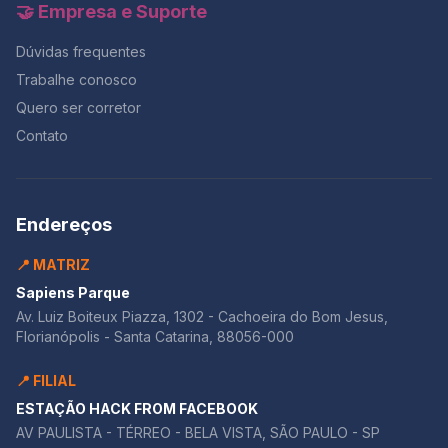
na sala com foco e sai com resultado.E se você quer
🤝 Empresa e Suporte
testar esse controle de tempo com correção
profissional, o momento é agora — com 50% OFF na
Dúvidas frequentes
maior Black da história do Redação Online.
Trabalhe conosco
Quero ser corretor
Contato
Endereços
📍 MATRIZ
Sapiens Parque
Av. Luiz Boiteux Piazza, 1302 - Cachoeira do Bom Jesus,
Florianópolis - Santa Catarina, 88056-000
📍 FILIAL
ESTAÇÃO HACK FROM FACEBOOK
AV PAULISTA - TÉRREO - BELA VISTA, SÃO PAULO - SP