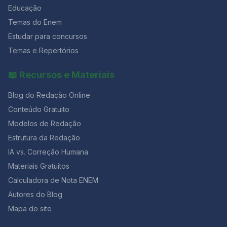
sobrar tempo. ⚙️ Dica estratégica: acerte mais
Educação
questões fáceis e médias. É isso que eleva sua nota na
Temas do Enem
TRI. Que horas acaba o primeiro dia do ENEM? O 1º dia
Estudar para concursos
termina às 19h (horário de Brasília).A partir desse
momento, nenhuma resposta pode ser entregue.O
Temas e Repertórios
horário mínimo para sair é de 2 horas após o início, e o
caderno só pode ser levado faltando 30 minutos para
📖 Recursos e Materiais
o fim. Evite sair cedo.Mesmo que já tenha terminado,
use o tempo restante para revisar respostas, repassar
Blog do Redação Online
o gabarito e reler sua redação com calma.Essa revisão
final costuma fazer diferença de 50 a 80 pontos na
Conteúdo Gratuito
nota final. Como aproveitar melhor o tempo e manter o
Modelos de Redação
foco? 💥 Faltam poucos dias para o ENEM! Garanta sua
Estrutura da Redação
preparação completa com 50% OFF na Black da
Aprovação 2026 e tenha acesso a simulados,
IA vs. Correção Humana
correções e cronogramas personalizados. ✅
Materiais Gratuitos
Conclusão: tempo é estratégia O relógio é seu maior
aliado se você souber controlá-lo.Com um plano de
Calculadora de Nota ENEM
tempo realista, alternando redação e questões, é
Autores do Blog
possível evitar o desespero dos minutos finais e
Mapa do site
garantir um desempenho constante em toda a prova.
Lembre-se: quem treina o tempo antes do ENEM, entra