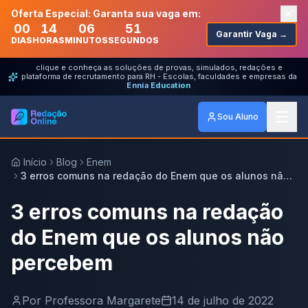
Oferta Especial: Garanta sua vaga em:
00
14
06
51
Garantir Vaga →
DIAS
HORAS
MINUTOS
SEGUNDOS
clique e conheça as soluções de provas, simulados, redações e
plataforma de recrutamento para RH - Escolas, faculdades e empresas da
Ennia Education
Sou Aluno
Início
Blog
Enem
3 erros comuns na redação do Enem que os alunos não
percebem
3 erros comuns na redação
do Enem que os alunos não
percebem
Por
Professora Margarete
14 de julho de 2022