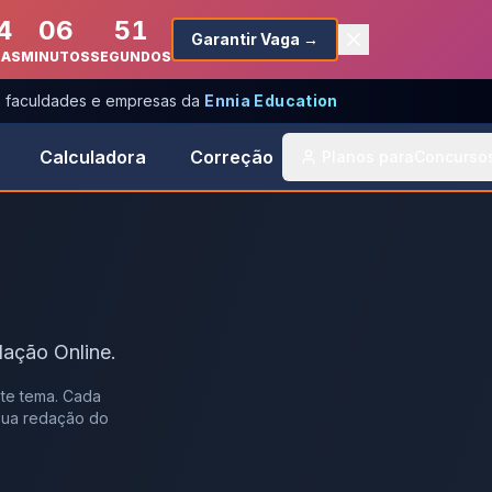
4
06
51
Garantir Vaga →
RAS
MINUTOS
SEGUNDOS
s, faculdades e empresas da
Ennia Education
Calculadora
Correção
Planos para
Concurso
dação Online.
te tema. Cada
 sua redação do