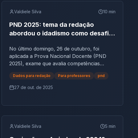
Valdiele Silva
10
min
PND 2025: tema da redação
abordou o idadismo como desafio
social e educacional no Brasil
No último domingo, 26 de outubro, foi
aplicada a Prova Nacional Docente (PND
2025), exame que avalia competências
teóricas e práticas dos profissionais da
Dados para redação
Para professores
pnd
educação em todo o país.Entre as questões
discursivas, o tema da redação chamou
27 de out. de 2025
atenção por abordar um assunto social e
educacional de extrema relevância: o
idadismo (ou etarismo) — forma de
preconceito baseada na idade. A questão
discursiva da PND 2025 tratou do tema “O
Valdiele Silva
5
min
idadismo como desafio social e educacional
no Brasil”, exigindo do candidato reflexão