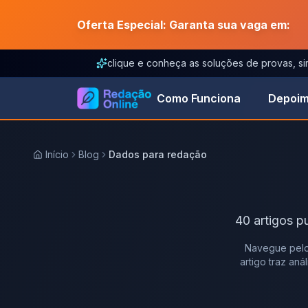
Oferta Especial: Garanta sua vaga em:
clique e conheça as soluções de provas, s
Como Funciona
Depoim
Início
Blog
Dados para redação
40
artigos
p
Navegue pelo
artigo traz an