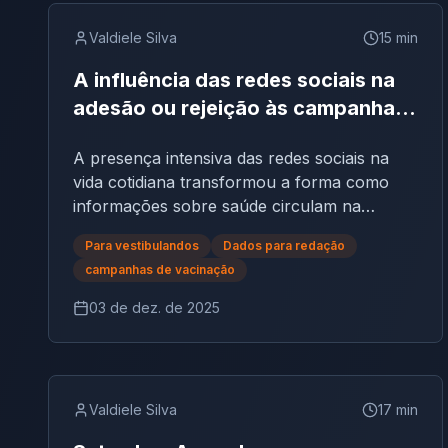
Valdiele Silva
15
min
A influência das redes sociais na
adesão ou rejeição às campanhas
de vacinação | Tema de redação
A presença intensiva das redes sociais na
vida cotidiana transformou a forma como
informações sobre saúde circulam na
sociedade brasileira. No contexto das
Para vestibulandos
Dados para redação
campanhas de vacinação, esse fenômeno
campanhas de vacinação
exerce influência direta na adesão ou
rejeição da população aos imunizantes.
03 de dez. de 2025
Plataformas digitais, que poderiam fortalecer
a comunicação científica, também se tornam
ambientes onde boatos, interpretações
equivocadas e conteúdos enganosos se
Valdiele Silva
17
min
espalham rapidamente, ampliando a
hesitação vacinal e contribuindo para a