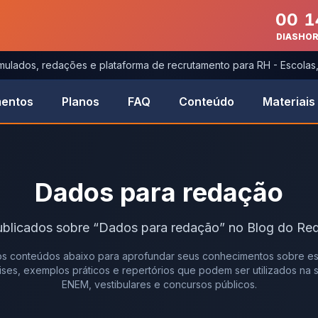
00
1
DIAS
HO
imulados, redações e plataforma de recrutamento para RH - Escola
entos
Planos
FAQ
Conteúdo
Materiais
Dados para redação
ublicados
sobre
“
Dados para redação
” no Blog do Re
s conteúdos abaixo para aprofundar seus conhecimentos sobre es
álises, exemplos práticos e repertórios que podem ser utilizados na
ENEM, vestibulares e concursos públicos.