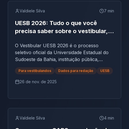
Valdiele Silva
7
min
UESB 2026: Tudo o que você
precisa saber sobre o vestibular,
provas, obras e como tirar nota 10
O Vestibular UESB 2026 é o processo
na redação
seletivo oficial da Universidade Estadual do
Sudoeste da Bahia, instituição pública,
recredenciada pelo Decreto Estadual nº
Para vestibulandos
Dados para redação
UESB
16.825/2016, com campi em Vitória da
Conquista, Jequié e Itapetinga.A edição 2026
26 de nov. de 2025
oferece 998 vagas, distribuídas entre 47
cursos, com provas organizadas pelo
Instituto Avalia e aplicadas em 30 de
novembro e 1º de dezembro de 2025. As
avaliações incluem 85 questões objetivas e
Valdiele Silva
4
min
uma prova de redação, dissertativo-
argumentativa, cuja nota é eliminatória e tem