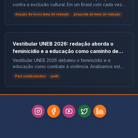
social no Brasil | Tema de Redação
contra a exclusão cultural. Em um Brasil com cada vez
mais não leitores, ela democratiza o acesso ao
doação de livros tema de redação
proposta de tema de redação
conhecimento e reduz desigualdades.
Vestibular UNEB 2026: redação aborda o
feminicídio e a educação como caminho de
combate à violência
Vestibular UNEB 2026 debateu o feminicídio e a
educação como combate à violência. Analisamos este
tema crucial que desafiou milhares e te preparamos
Para vestibulandos
uneb
para futuras pautas sociais.