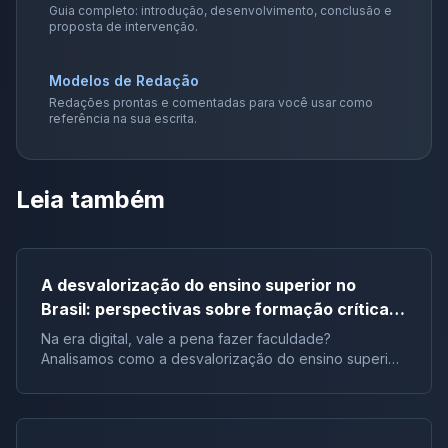
Guia completo: introdução, desenvolvimento, conclusão e
proposta de intervenção.
Modelos de Redação
Redações prontas e comentadas para você usar como
referência na sua escrita.
Leia também
A desvalorização do ensino superior no
Brasil: perspectivas sobre formação crítica e
influência digital |Tema de redação
Na era digital, vale a pena fazer faculdade?
Analisamos como a desvalorização do ensino superior
impacta a formação crítica dos jovens e o futuro do
Brasil.