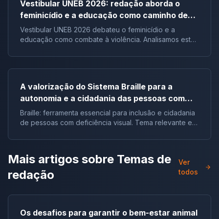
Vestibular UNEB 2026: redação aborda o
feminicídio e a educação como caminho de
combate à violência
Vestibular UNEB 2026 debateu o feminicídio e a
educação como combate à violência. Analisamos este
tema crucial que desafiou milhares e te preparamos
para futuras pautas sociais.
A valorização do Sistema Braille para a
autonomia e a cidadania das pessoas com
deficiência visual no Brasil |Tema de redação
Braille: ferramenta essencial para inclusão e cidadania
de pessoas com deficiência visual. Tema relevante em
vestibulares e no ENEM.
Mais artigos sobre
Temas de
Ver
redação
todos
Os desafios para garantir o bem-estar animal