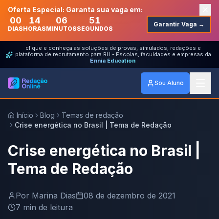
Oferta Especial: Garanta sua vaga em:
00
14
06
51
Garantir Vaga →
DIAS
HORAS
MINUTOS
SEGUNDOS
clique e conheça as soluções de provas, simulados, redações e
plataforma de recrutamento para RH - Escolas, faculdades e empresas da
Ennia Education
Sou Aluno
Início
Blog
Temas de redação
Crise energética no Brasil | Tema de Redação
Crise energética no Brasil |
Tema de Redação
Por
Marina Dias
08 de dezembro de 2021
7
min de leitura