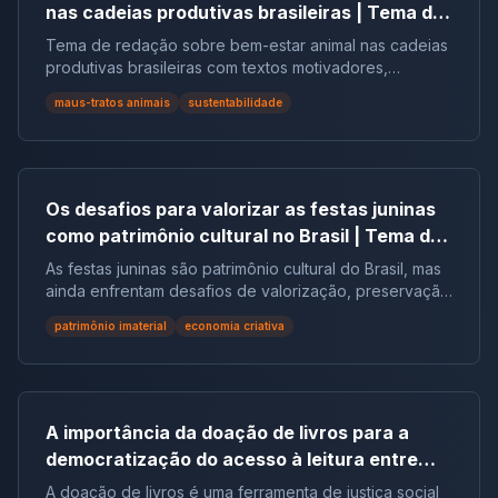
nas cadeias produtivas brasileiras | Tema de
redação
Tema de redação sobre bem-estar animal nas cadeias
produtivas brasileiras com textos motivadores,
repertórios, argumentos e modelos.
maus-tratos animais
sustentabilidade
Os desafios para valorizar as festas juninas
como patrimônio cultural no Brasil | Tema de
redação
As festas juninas são patrimônio cultural do Brasil, mas
ainda enfrentam desafios de valorização, preservação
e reconhecimento social.
patrimônio imaterial
economia criativa
A importância da doação de livros para a
democratização do acesso à leitura entre
populações em situação de vulnerabilidade
A doação de livros é uma ferramenta de justiça social